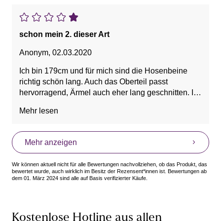
schon mein 2. dieser Art
Anonym
,
02.03.2020
Ich bin 179cm und für mich sind die Hosenbeine
richtig schön lang. Auch das Oberteil passt
hervorragend, Ärmel auch eher lang geschnitten. Ich
habe mir noch eine weitere Farbe bestellt, da ich
Mehr lesen
den 1. Pyjama so gerne trage. Sehr weiche
Baumwolle. Auch nach mehrmaligem Waschen
bleibt die Form und Farbe erhalten. Von mir eine
Mehr anzeigen
klare Kaufempfehlung.
Wir können aktuell nicht für alle Bewertungen nachvollziehen, ob das Produkt, das
bewertet wurde, auch wirklich im Besitz der Rezensent*innen ist. Bewertungen ab
dem 01. März 2024 sind alle auf Basis verifizierter Käufe.
Kostenlose Hotline aus allen