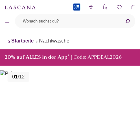
PAYBACK
Startseite
Nachtwäsche
²
20% auf ALLES in der App
| Code: APPDEAL2026
01
/12