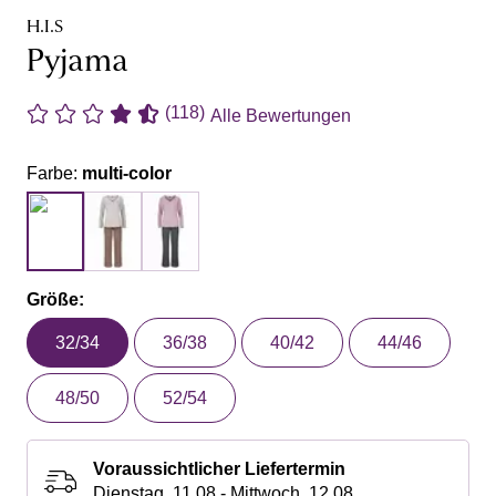
H.I.S
Pyjama
(118)
Alle Bewertungen
Farbe:
multi-color
Größe:
32/34
36/38
40/42
44/46
48/50
52/54
Voraussichtlicher Liefertermin
Dienstag, 11.08 - Mittwoch, 12.08