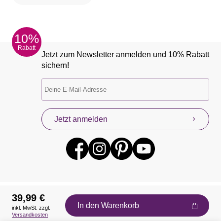
10%
Rabatt
Jetzt zum Newsletter anmelden und 10% Rabatt
sichern!
Jetzt anmelden
39,99 €
In den Warenkorb
inkl. MwSt. zzgl.
Auszeichnungen
Versandkosten