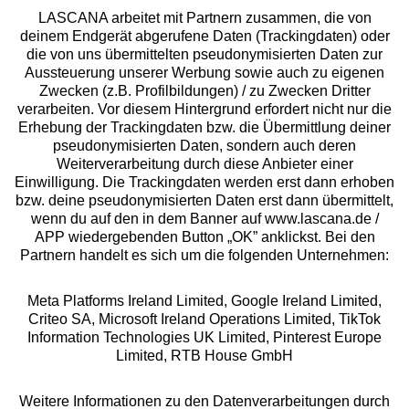
LASCANA arbeitet mit Partnern zusammen, die von
deinem Endgerät abgerufene Daten (Trackingdaten) oder
die von uns übermittelten pseudonymisierten Daten zur
Services
Aussteuerung unserer Werbung sowie auch zu eigenen
Zwecken (z.B. Profilbildungen) / zu Zwecken Dritter
Beratung
verarbeiten. Vor diesem Hintergrund erfordert nicht nur die
Erhebung der Trackingdaten bzw. die Übermittlung deiner
pseudonymisierten Daten, sondern auch deren
Über uns
Weiterverarbeitung durch diese Anbieter einer
Einwilligung. Die Trackingdaten werden erst dann erhoben
bzw. deine pseudonymisierten Daten erst dann übermittelt,
Rechtliches
wenn du auf den in dem Banner auf www.lascana.de /
APP wiedergebenden Button „OK” anklickst. Bei den
Partnern handelt es sich um die folgenden Unternehmen:
Meta Platforms Ireland Limited, Google Ireland Limited,
Criteo SA, Microsoft Ireland Operations Limited, TikTok
Alle Preise inkl. MwSt., zzgl.
Versandkosten
Information Technologies UK Limited, Pinterest Europe
** Bonität vorausgesetzt, berechtigt zur Bonitätsprüfung
Limited, RTB House GmbH
Weitere Informationen zu den Datenverarbeitungen durch