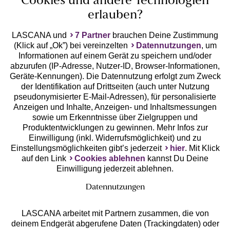
Cookies und andere Technologien
erlauben?
LASCANA und
7 Partner
brauchen Deine Zustimmung
(Klick auf „Ok”) bei vereinzelten
Datennutzungen
, um
Geprüfte Sicherheit
Informationen auf einem Gerät zu speichern und/oder
abzurufen (IP-Adresse, Nutzer-ID, Browser-Informationen,
Geräte-Kennungen). Die Datennutzung erfolgt zum Zweck
der Identifikation auf Drittseiten (auch unter Nutzung
pseudonymisierter E-Mail-Adressen), für personalisierte
Anzeigen und Inhalte, Anzeigen- und Inhaltsmessungen
Unsere Apps
sowie um Erkenntnisse über Zielgruppen und
Produktentwicklungen zu gewinnen. Mehr Infos zur
Einwilligung (inkl. Widerrufsmöglichkeit) und zu
Einstellungsmöglichkeiten gibt’s jederzeit
hier
. Mit Klick
auf den Link
Cookies ablehnen
kannst Du Deine
Einwilligung jederzeit ablehnen.
Datennutzungen
LASCANA arbeitet mit Partnern zusammen, die von
deinem Endgerät abgerufene Daten (Trackingdaten) oder