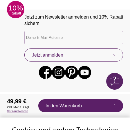
10%
Rabatt
Jetzt zum Newsletter anmelden und 10% Rabatt
sichern!
Jetzt anmelden
49,99 €
In den Warenkorb
inkl. MwSt. zzgl.
Auszeichnungen
Versandkosten