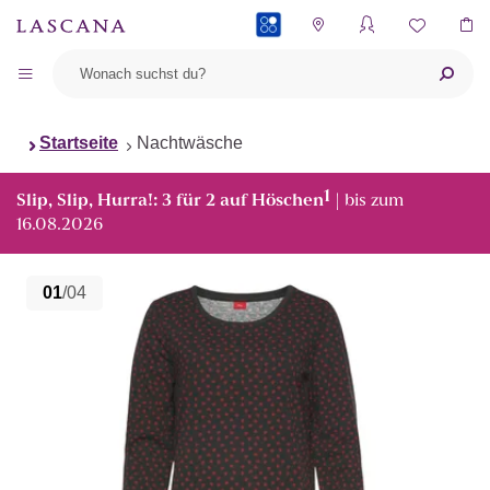
PAYBACK
Startseite
Nachtwäsche
1
Slip, Slip, Hurra!: 3 für 2 auf Höschen
| bis zum
16.08.2026
01
/04