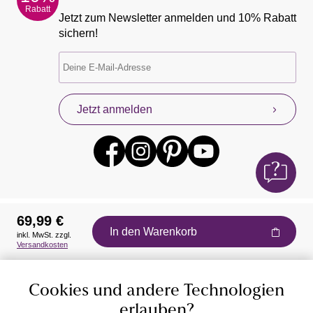
Rabatt
Jetzt zum Newsletter anmelden und 10% Rabatt
sichern!
Jetzt anmelden
69,99 €
In den Warenkorb
inkl. MwSt. zzgl.
Auszeichnungen
Versandkosten
Cookies und andere Technologien
erlauben?