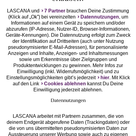
LASCANA und
7 Partner
brauchen Deine Zustimmung
(Klick auf „Ok”) bei vereinzelten
Datennutzungen
, um
Geprüfte Sicherheit
Informationen auf einem Gerät zu speichern und/oder
abzurufen (IP-Adresse, Nutzer-ID, Browser-Informationen,
Geräte-Kennungen). Die Datennutzung erfolgt zum Zweck
der Identifikation auf Drittseiten (auch unter Nutzung
pseudonymisierter E-Mail-Adressen), für personalisierte
Anzeigen und Inhalte, Anzeigen- und Inhaltsmessungen
Unsere Apps
sowie um Erkenntnisse über Zielgruppen und
Produktentwicklungen zu gewinnen. Mehr Infos zur
Einwilligung (inkl. Widerrufsmöglichkeit) und zu
Einstellungsmöglichkeiten gibt’s jederzeit
hier
. Mit Klick
auf den Link
Cookies ablehnen
kannst Du Deine
Einwilligung jederzeit ablehnen.
Datennutzungen
LASCANA arbeitet mit Partnern zusammen, die von
deinem Endgerät abgerufene Daten (Trackingdaten) oder
die von uns übermittelten pseudonymisierten Daten zur
Services
Aussteuerung unserer Werbung sowie auch zu eigenen