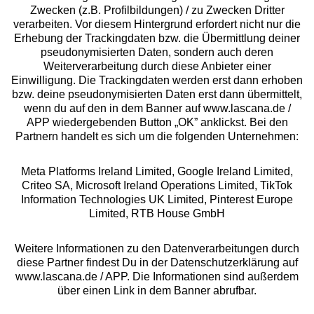
Zwecken (z.B. Profilbildungen) / zu Zwecken Dritter
Beratung
verarbeiten. Vor diesem Hintergrund erfordert nicht nur die
Erhebung der Trackingdaten bzw. die Übermittlung deiner
pseudonymisierten Daten, sondern auch deren
Über uns
Weiterverarbeitung durch diese Anbieter einer
Einwilligung. Die Trackingdaten werden erst dann erhoben
bzw. deine pseudonymisierten Daten erst dann übermittelt,
Rechtliches
wenn du auf den in dem Banner auf www.lascana.de /
APP wiedergebenden Button „OK” anklickst. Bei den
Partnern handelt es sich um die folgenden Unternehmen:
Meta Platforms Ireland Limited, Google Ireland Limited,
Criteo SA, Microsoft Ireland Operations Limited, TikTok
Alle Preise inkl. MwSt., zzgl.
Versandkosten
Information Technologies UK Limited, Pinterest Europe
** Bonität vorausgesetzt, berechtigt zur Bonitätsprüfung
Limited, RTB House GmbH
Weitere Informationen zu den Datenverarbeitungen durch
diese Partner findest Du in der Datenschutzerklärung auf
www.lascana.de / APP. Die Informationen sind außerdem
über einen Link in dem Banner abrufbar.