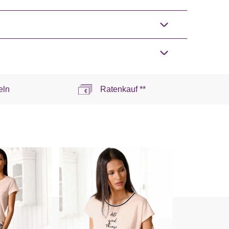
eln
Ratenkauf **