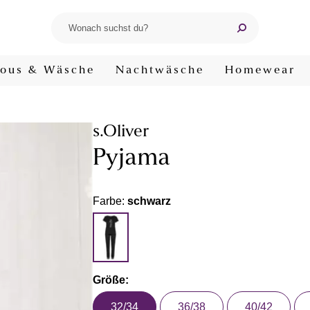
ous & Wäsche
Nachtwäsche
Homewear
s.Oliver
Pyjama
Farbe:
schwarz
Größe:
32/34
36/38
40/42