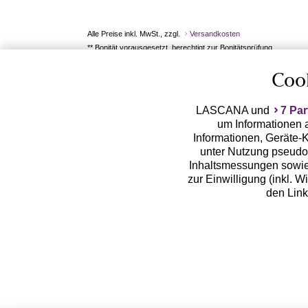
Alle Preise inkl. MwSt., zzgl.
Versandkosten
** Bonität vorausgesetzt, berechtigt zur Bonitätsprüfung
Coo
LASCANA und
7 Par
um Informationen a
Informationen, Geräte-K
unter Nutzung pseudon
Inhaltsmessungen sowie
zur Einwilligung (inkl. W
den Lin
LASCANA arbeitet mit Pa
von uns übermittelte
Zwecken (z.B. Profilbil
Erhebung der Tracki