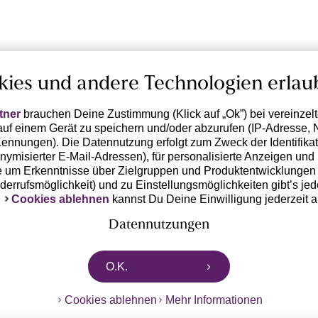
kies und andere Technologien erlau
tner
brauchen Deine Zustimmung (Klick auf „Ok”) bei vereinzel
uf einem Gerät zu speichern und/oder abzurufen (IP-Adresse, 
ennungen). Die Datennutzung erfolgt zum Zweck der Identifikati
ymisierter E-Mail-Adressen), für personalisierte Anzeigen und 
 um Erkenntnisse über Zielgruppen und Produktentwicklungen 
iderrufsmöglichkeit) und zu Einstellungsmöglichkeiten gibt’s jed
k
Cookies ablehnen
kannst Du Deine Einwilligung jederzeit 
Datennutzungen
rtnern zusammen, die von deinem Endgerät abgerufene Daten 
O.K.
n pseudonymisierten Daten zur Aussteuerung unserer Werbung 
dungen) / zu Zwecken Dritter verarbeiten. Vor diesem Hintergrund
Cookies ablehnen
Mehr Informationen
ngdaten bzw. die Übermittlung deiner pseudonymisierten Daten