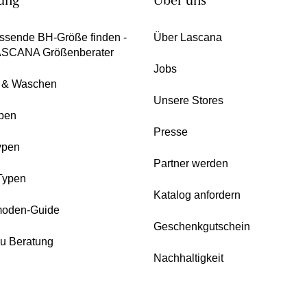
ung
Über uns
ssende BH-Größe finden -
Über Lascana
ASCANA Größenberater
Jobs
e & Waschen
Unsere Stores
pen
Presse
ypen
Partner werden
Typen
Katalog anfordern
oden-Guide
Geschenkgutschein
zu Beratung
Nachhaltigkeit