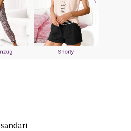
S
anzug
Shorty
sandart