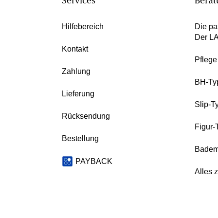
Services
Berat
Hilfebereich
Die pa
Der L
Kontakt
Pfleg
Zahlung
BH-Ty
Lieferung
Slip-T
Rücksendung
Figur-
Bestellung
Badem
PAYBACK
Alles 