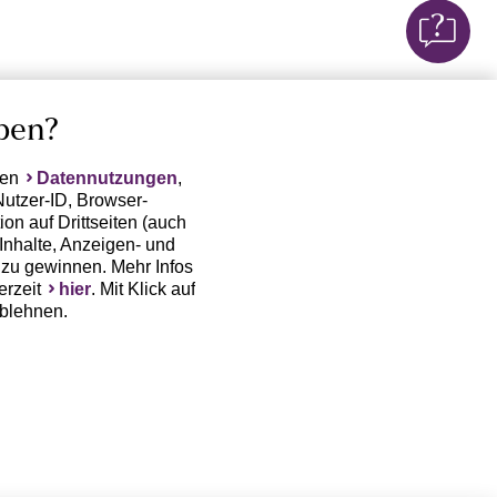
ben?
ten
Datennutzungen
,
Nutzer-ID, Browser-
on auf Drittseiten (auch
Inhalte, Anzeigen- und
zu gewinnen. Mehr Infos
erzeit
hier
. Mit Klick auf
ablehnen.
(Trackingdaten) oder die
sowie auch zu eigenen
 erfordert nicht nur die
, sondern auch deren