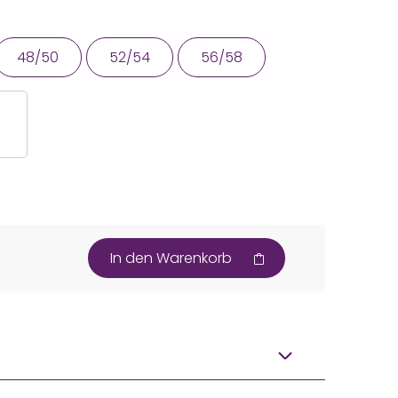
48/50
52/54
56/58
In den Warenkorb