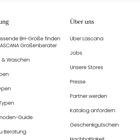
ung
Über uns
assende BH-Größe finden
Über Lascana
 LASCANA Größenberater
Jobs
e & Waschen
Unsere Stores
pen
Presse
Typen
Partner werden
-Typen
Katalog anfordern
moden-Guide
Geschenkgutschein
zu Beratung
Nachhaltigkeit