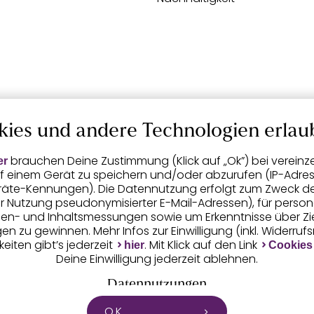
kies und andere Technologien erlau
brauchen Deine Zustimmung (Klick auf „Ok”) bei vereinz
er
f einem Gerät zu speichern und/oder abzurufen (IP-Adress
räte-Kennungen). Die Datennutzung erfolgt zum Zweck der 
er Nutzung pseudonymisierter E-Mail-Adressen), für person
igen- und Inhaltsmessungen sowie um Erkenntnisse über Z
n zu gewinnen. Mehr Infos zur Einwilligung (inkl. Widerruf
eiten gibt’s jederzeit
. Mit Klick auf den Link
hier
Cookies
Deine Einwilligung jederzeit ablehnen.
Datennutzungen
O.K.