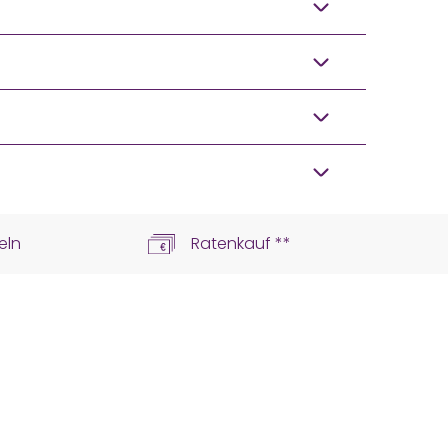
eln
Ratenkauf **