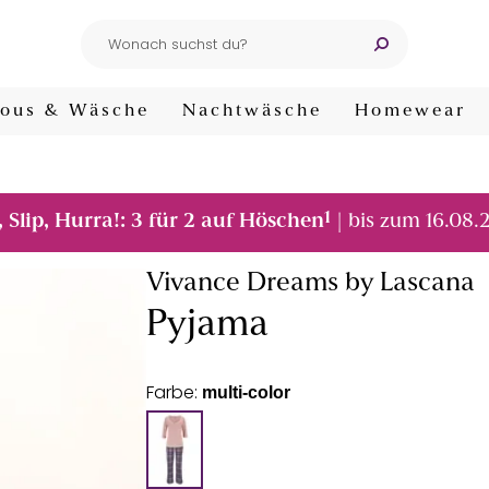
ous & Wäsche
Nachtwäsche
Homewear
1
, Slip, Hurra!: 3 für 2 auf Höschen
| bis zum 16.08.
Vivance Dreams by Lascana
Pyjama
Farbe:
multi-color