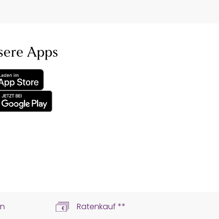
sere Apps
ln
Ratenkauf **