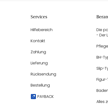
Services
Berat
Hilfebereich
Die p
- Der
Kontakt
Pfleg
Zahlung
BH-Ty
Lieferung
Slip-
Rücksendung
Figur
Bestellung
Bade
PAYBACK
Alles 