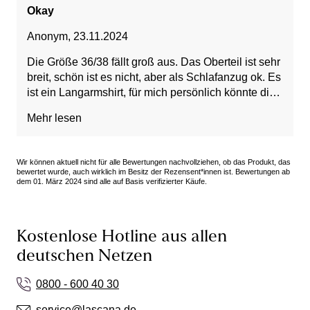
Okay
Anonym
,
23.11.2024
Die Größe 36/38 fällt groß aus. Das Oberteil ist sehr
breit, schön ist es nicht, aber als Schlafanzug ok. Es
ist ein Langarmshirt, für mich persönlich könnte die
Armlänge jedoch 2-3 cm länger sein. Die Hose ist
Mehr lesen
lang genug, mit Hosentaschen und unten etwas
enger. Der Stoff fühlt sich sehr dünn und eher kalt
an.
Wir können aktuell nicht für alle Bewertungen nachvollziehen, ob das Produkt, das
bewertet wurde, auch wirklich im Besitz der Rezensent*innen ist. Bewertungen ab
dem 01. März 2024 sind alle auf Basis verifizierter Käufe.
Kostenlose Hotline aus allen
deutschen Netzen
0800 - 600 40 30
service@lascana.de