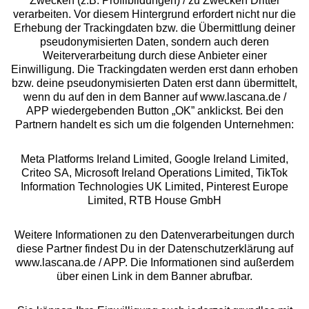
Zwecken (z.B. Profilbildungen) / zu Zwecken Dritter
Beratung
verarbeiten. Vor diesem Hintergrund erfordert nicht nur die
Erhebung der Trackingdaten bzw. die Übermittlung deiner
pseudonymisierten Daten, sondern auch deren
Über uns
Weiterverarbeitung durch diese Anbieter einer
Einwilligung. Die Trackingdaten werden erst dann erhoben
bzw. deine pseudonymisierten Daten erst dann übermittelt,
Rechtliches
wenn du auf den in dem Banner auf www.lascana.de /
APP wiedergebenden Button „OK” anklickst. Bei den
Partnern handelt es sich um die folgenden Unternehmen:
Meta Platforms Ireland Limited, Google Ireland Limited,
Criteo SA, Microsoft Ireland Operations Limited, TikTok
Alle Preise inkl. MwSt., zzgl.
Versandkosten
Information Technologies UK Limited, Pinterest Europe
** Bonität vorausgesetzt, berechtigt zur Bonitätsprüfung
Limited, RTB House GmbH
Weitere Informationen zu den Datenverarbeitungen durch
diese Partner findest Du in der Datenschutzerklärung auf
www.lascana.de / APP. Die Informationen sind außerdem
über einen Link in dem Banner abrufbar.