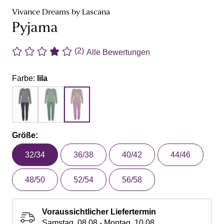
Vivance Dreams by Lascana
Pyjama
(2)
Alle Bewertungen
Farbe:
lila
Größe:
32/34
36/38
40/42
44/46
48/50
52/54
56/58
Voraussichtlicher Liefertermin
Samstag, 08.08 - Montag, 10.08