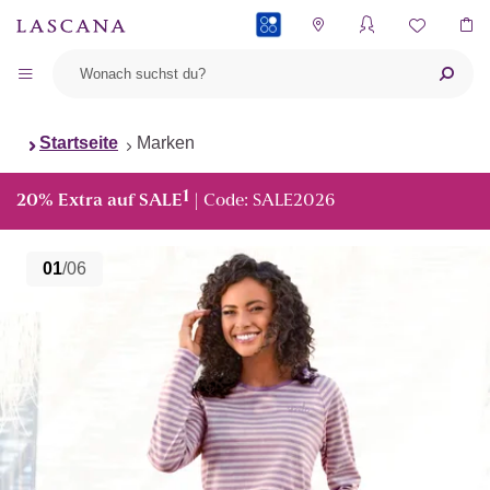
PAYBACK
Startseite
Marken
1
20% Extra auf SALE
| Code: SALE2026
01
/06