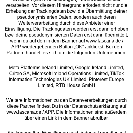
Beratung
verarbeiten. Vor diesem Hintergrund erfordert nicht nur die
Erhebung der Trackingdaten bzw. die Übermittlung deiner
pseudonymisierten Daten, sondern auch deren
Über uns
Weiterverarbeitung durch diese Anbieter einer
Einwilligung. Die Trackingdaten werden erst dann erhoben
bzw. deine pseudonymisierten Daten erst dann übermittelt,
Rechtliches
wenn du auf den in dem Banner auf www.lascana.de /
APP wiedergebenden Button „OK” anklickst. Bei den
Partnern handelt es sich um die folgenden Unternehmen:
Meta Platforms Ireland Limited, Google Ireland Limited,
Criteo SA, Microsoft Ireland Operations Limited, TikTok
Alle Preise inkl. MwSt., zzgl.
Versandkosten
Information Technologies UK Limited, Pinterest Europe
** Bonität vorausgesetzt, berechtigt zur Bonitätsprüfung
Limited, RTB House GmbH
Weitere Informationen zu den Datenverarbeitungen durch
diese Partner findest Du in der Datenschutzerklärung auf
www.lascana.de / APP. Die Informationen sind außerdem
über einen Link in dem Banner abrufbar.
Sie können Ihre Einwilligung auch jederzeit grundlos mit