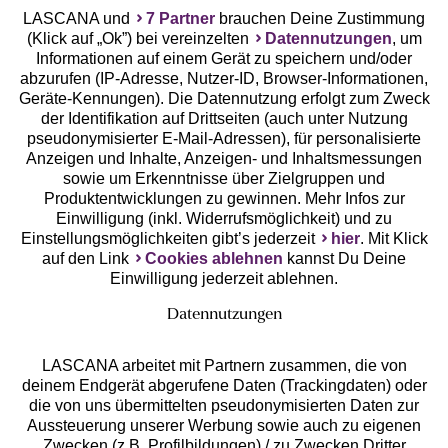
LASCANA und
7 Partner
brauchen Deine Zustimmung
(Klick auf „Ok”) bei vereinzelten
Datennutzungen
, um
Geprüfte Sicherheit
Informationen auf einem Gerät zu speichern und/oder
abzurufen (IP-Adresse, Nutzer-ID, Browser-Informationen,
Geräte-Kennungen). Die Datennutzung erfolgt zum Zweck
der Identifikation auf Drittseiten (auch unter Nutzung
pseudonymisierter E-Mail-Adressen), für personalisierte
Anzeigen und Inhalte, Anzeigen- und Inhaltsmessungen
Unsere Apps
sowie um Erkenntnisse über Zielgruppen und
Produktentwicklungen zu gewinnen. Mehr Infos zur
Einwilligung (inkl. Widerrufsmöglichkeit) und zu
Einstellungsmöglichkeiten gibt’s jederzeit
hier
. Mit Klick
auf den Link
Cookies ablehnen
kannst Du Deine
Einwilligung jederzeit ablehnen.
Datennutzungen
LASCANA arbeitet mit Partnern zusammen, die von
deinem Endgerät abgerufene Daten (Trackingdaten) oder
die von uns übermittelten pseudonymisierten Daten zur
Services
Aussteuerung unserer Werbung sowie auch zu eigenen
Zwecken (z.B. Profilbildungen) / zu Zwecken Dritter