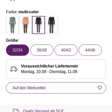
Farbe:
multi-color
Größe:
32/34
36/38
40/42
44/46
Voraussichtlicher Liefertermin
Montag, 10.08 - Dienstag, 11.08
Auf den Merkzettel
Gratis Versand ab
50 €