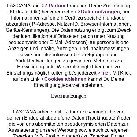
LASCANA und
7 Partner
brauchen Deine Zustimmung
(Klick auf „Ok”) bei vereinzelten
Datennutzungen
, um
Geprüfte Sicherheit
Informationen auf einem Gerät zu speichern und/oder
abzurufen (IP-Adresse, Nutzer-ID, Browser-Informationen,
Geräte-Kennungen). Die Datennutzung erfolgt zum Zweck
der Identifikation auf Drittseiten (auch unter Nutzung
pseudonymisierter E-Mail-Adressen), für personalisierte
Anzeigen und Inhalte, Anzeigen- und Inhaltsmessungen
Unsere Apps
sowie um Erkenntnisse über Zielgruppen und
Produktentwicklungen zu gewinnen. Mehr Infos zur
Einwilligung (inkl. Widerrufsmöglichkeit) und zu
Einstellungsmöglichkeiten gibt’s jederzeit
hier
. Mit Klick
auf den Link
Cookies ablehnen
kannst Du Deine
Einwilligung jederzeit ablehnen.
Datennutzungen
LASCANA arbeitet mit Partnern zusammen, die von
deinem Endgerät abgerufene Daten (Trackingdaten) oder
die von uns übermittelten pseudonymisierten Daten zur
Services
Aussteuerung unserer Werbung sowie auch zu eigenen
Zwecken (z.B. Profilbildungen) / zu Zwecken Dritter