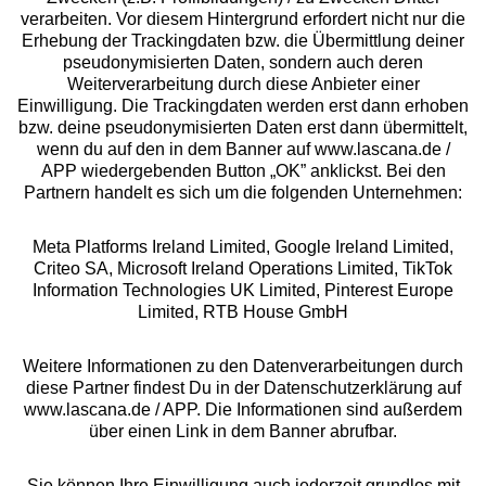
Beratung
verarbeiten. Vor diesem Hintergrund erfordert nicht nur die
Erhebung der Trackingdaten bzw. die Übermittlung deiner
pseudonymisierten Daten, sondern auch deren
Über uns
Weiterverarbeitung durch diese Anbieter einer
Einwilligung. Die Trackingdaten werden erst dann erhoben
bzw. deine pseudonymisierten Daten erst dann übermittelt,
Rechtliches
wenn du auf den in dem Banner auf www.lascana.de /
APP wiedergebenden Button „OK” anklickst. Bei den
Partnern handelt es sich um die folgenden Unternehmen:
Meta Platforms Ireland Limited, Google Ireland Limited,
Criteo SA, Microsoft Ireland Operations Limited, TikTok
Alle Preise inkl. MwSt., zzgl.
Versandkosten
Information Technologies UK Limited, Pinterest Europe
** Bonität vorausgesetzt, berechtigt zur Bonitätsprüfung
Limited, RTB House GmbH
Weitere Informationen zu den Datenverarbeitungen durch
diese Partner findest Du in der Datenschutzerklärung auf
www.lascana.de / APP. Die Informationen sind außerdem
über einen Link in dem Banner abrufbar.
Sie können Ihre Einwilligung auch jederzeit grundlos mit