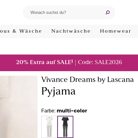
ous & Wäsche
Nachtwäsche
Homewear
1
20% Extra auf SALE
| Code: SALE2026
Vivance Dreams by Lascana
Pyjama
multi-color
Farbe: