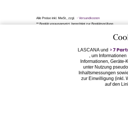
Alle Preise inkl. MwSt., zzgl.
Versandkosten
** Bonität vorausgesetzt, berechtigt zur Bonitätsprüfung
Coo
7 Part
LASCANA und
, um Informationen
Informationen, Geräte-K
unter Nutzung pseudon
Inhaltsmessungen sowie
zur Einwilligung (inkl.
auf den Li
LASCANA arbeitet mit Pa
von uns übermittelte
Zwecken (z.B. Profilbil
Erhebung der Tracki