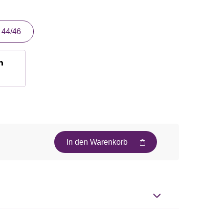
44/46
n
In den Warenkorb