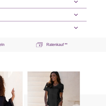
eln
Ratenkauf **