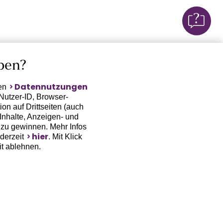
ben?
Datennutzungen
ten
Nutzer-ID, Browser-
on auf Drittseiten (auch
Inhalte, Anzeigen- und
zu gewinnen. Mehr Infos
hier
ederzeit
. Mit Klick
it ablehnen.
(Trackingdaten) oder die
sowie auch zu eigenen
 erfordert nicht nur die
, sondern auch deren