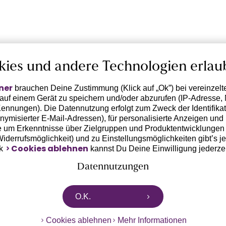
kies und andere Technologien erlau
ner
brauchen Deine Zustimmung (Klick auf „Ok”) bei vereinzel
 auf einem Gerät zu speichern und/oder abzurufen (IP-Adresse, 
ennungen). Die Datennutzung erfolgt zum Zweck der Identifikati
ymisierter E-Mail-Adressen), für personalisierte Anzeigen und 
 um Erkenntnisse über Zielgruppen und Produktentwicklungen 
 Widerrufsmöglichkeit) und zu Einstellungsmöglichkeiten gibt’s j
Cookies ablehnen
nk
kannst Du Deine Einwilligung jederze
Datennutzungen
rtnern zusammen, die von deinem Endgerät abgerufene Daten 
O.K.
n pseudonymisierten Daten zur Aussteuerung unserer Werbung 
dungen) / zu Zwecken Dritter verarbeiten. Vor diesem Hintergrund
Cookies ablehnen
Mehr Informationen
ngdaten bzw. die Übermittlung deiner pseudonymisierten Daten