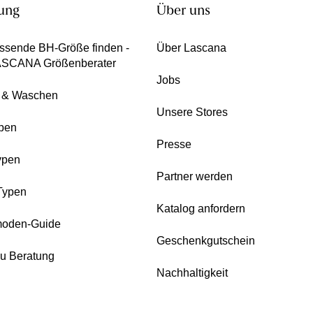
ung
Über uns
ssende BH-Größe finden -
Über Lascana
ASCANA Größenberater
Jobs
e & Waschen
Unsere Stores
pen
Presse
ypen
Partner werden
Typen
Katalog anfordern
oden-Guide
Geschenkgutschein
zu Beratung
Nachhaltigkeit