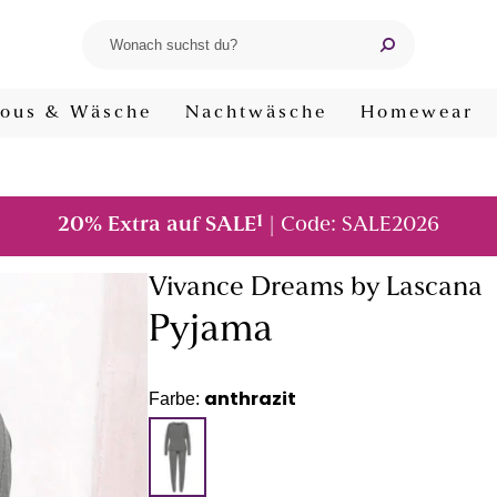
ous & Wäsche
Nachtwäsche
Homewear
1
20% Extra auf SALE
| Code: SALE2026
Vivance Dreams by Lascana
Pyjama
anthrazit
Farbe: