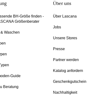
ung
Über uns
ssende BH-Größe finden -
Über Lascana
ASCANA Größenberater
Jobs
e & Waschen
Unsere Stores
pen
Presse
ypen
Partner werden
Typen
Katalog anfordern
oden-Guide
Geschenkgutschein
zu Beratung
Nachhaltigkeit