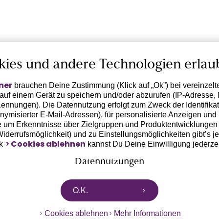
kies und andere Technologien erlau
ner
brauchen Deine Zustimmung (Klick auf „Ok”) bei vereinzel
 auf einem Gerät zu speichern und/oder abzurufen (IP-Adresse, 
ennungen). Die Datennutzung erfolgt zum Zweck der Identifikati
ymisierter E-Mail-Adressen), für personalisierte Anzeigen und 
 um Erkenntnisse über Zielgruppen und Produktentwicklungen 
 Widerrufsmöglichkeit) und zu Einstellungsmöglichkeiten gibt’s j
Cookies ablehnen
nk
kannst Du Deine Einwilligung jederze
Datennutzungen
rtnern zusammen, die von deinem Endgerät abgerufene Daten 
O.K.
n pseudonymisierten Daten zur Aussteuerung unserer Werbung 
dungen) / zu Zwecken Dritter verarbeiten. Vor diesem Hintergrund
Cookies ablehnen
Mehr Informationen
ngdaten bzw. die Übermittlung deiner pseudonymisierten Daten