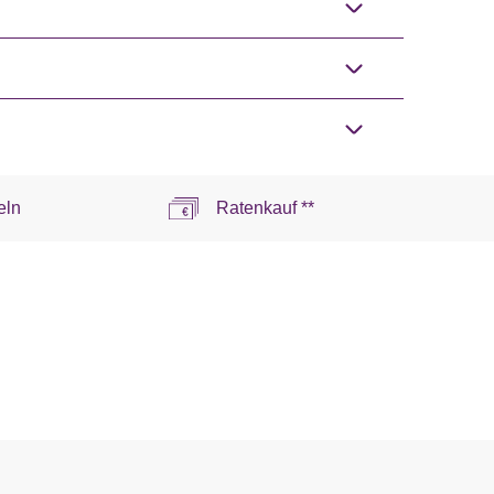
eln
Ratenkauf **