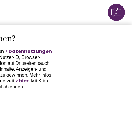
ben?
Datennutzungen
ten
Nutzer-ID, Browser-
on auf Drittseiten (auch
Inhalte, Anzeigen- und
zu gewinnen. Mehr Infos
hier
ederzeit
. Mit Klick
it ablehnen.
(Trackingdaten) oder die
sowie auch zu eigenen
 erfordert nicht nur die
, sondern auch deren