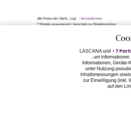
Alle Preise inkl. MwSt., zzgl.
Versandkosten
** Bonität vorausgesetzt, berechtigt zur Bonitätsprüfung
Coo
7 Part
LASCANA und
, um Informationen
Informationen, Geräte-K
unter Nutzung pseudon
Inhaltsmessungen sowie
zur Einwilligung (inkl.
auf den Li
LASCANA arbeitet mit Pa
von uns übermittelte
Zwecken (z.B. Profilbil
Erhebung der Tracki