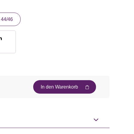
44/46
n
In den Warenkorb