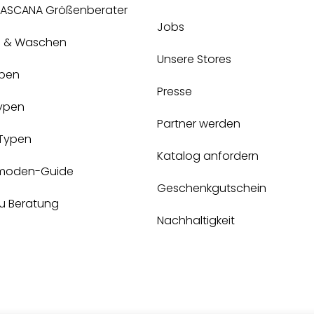
 LASCANA Größenberater
Jobs
e & Waschen
Unsere Stores
pen
Presse
Typen
Partner werden
-Typen
Katalog anfordern
moden-Guide
Geschenkgutschein
zu Beratung
Nachhaltigkeit