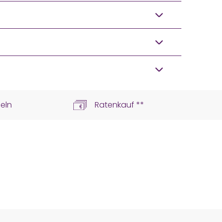
eln
Ratenkauf **