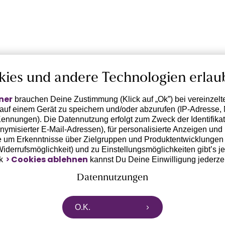
kies und andere Technologien erlau
ner
brauchen Deine Zustimmung (Klick auf „Ok”) bei vereinzel
 auf einem Gerät zu speichern und/oder abzurufen (IP-Adresse, 
ennungen). Die Datennutzung erfolgt zum Zweck der Identifikati
ymisierter E-Mail-Adressen), für personalisierte Anzeigen und 
 um Erkenntnisse über Zielgruppen und Produktentwicklungen 
 Widerrufsmöglichkeit) und zu Einstellungsmöglichkeiten gibt’s j
Cookies ablehnen
nk
kannst Du Deine Einwilligung jederze
Datennutzungen
rtnern zusammen, die von deinem Endgerät abgerufene Daten 
O.K.
n pseudonymisierten Daten zur Aussteuerung unserer Werbung 
dungen) / zu Zwecken Dritter verarbeiten. Vor diesem Hintergrund