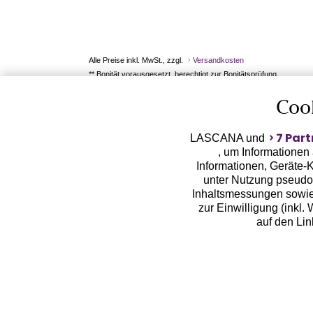
Alle Preise inkl. MwSt., zzgl.
Versandkosten
** Bonität vorausgesetzt, berechtigt zur Bonitätsprüfung
Coo
7 Part
LASCANA und
, um Informationen
Informationen, Geräte-K
unter Nutzung pseudon
Inhaltsmessungen sowie
zur Einwilligung (inkl.
auf den Li
LASCANA arbeitet mit Pa
von uns übermittelte
Zwecken (z.B. Profilbil