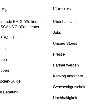
ung
Über uns
ssende BH-Größe finden -
Über Lascana
ASCANA Größenberater
Jobs
e & Waschen
Unsere Stores
pen
Presse
ypen
Partner werden
Typen
Katalog anfordern
oden-Guide
Geschenkgutschein
zu Beratung
Nachhaltigkeit