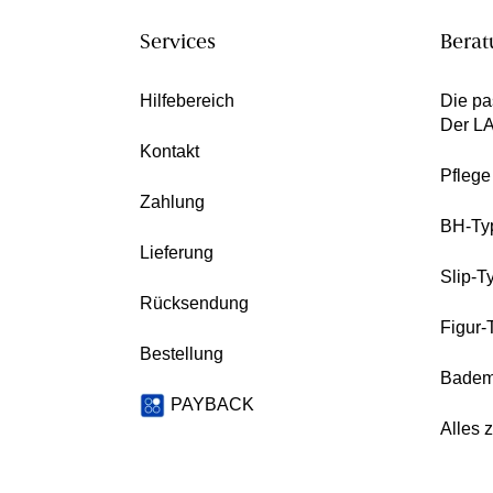
Services
Berat
Hilfebereich
Die pa
Der L
Kontakt
Pfleg
Zahlung
BH-Ty
Lieferung
Slip-T
Rücksendung
Figur-
Bestellung
Badem
PAYBACK
Alles 