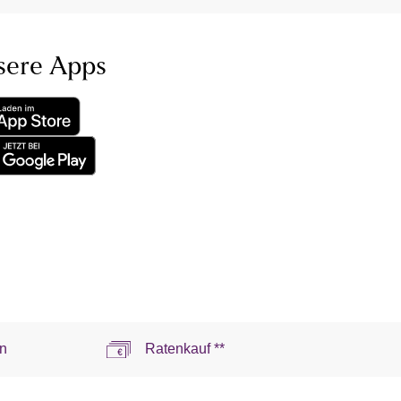
sere Apps
n
Ratenkauf **