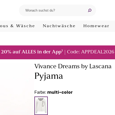
ous & Wäsche
Nachtwäsche
Homewear
²
20% auf ALLES in der App
| Code: APPDEAL2026
Vivance Dreams by Lascana
Pyjama
multi-color
Farbe: