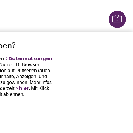
ben?
Datennutzungen
ten
Nutzer-ID, Browser-
on auf Drittseiten (auch
Inhalte, Anzeigen- und
zu gewinnen. Mehr Infos
hier
ederzeit
. Mit Klick
it ablehnen.
(Trackingdaten) oder die
sowie auch zu eigenen
 erfordert nicht nur die