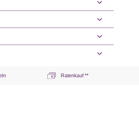
eln
Ratenkauf **