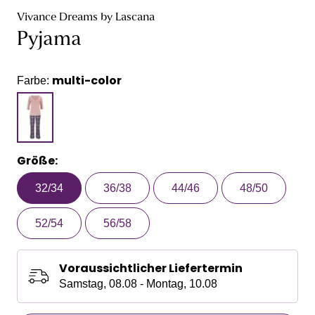
Vivance Dreams by Lascana
Pyjama
multi-color
Farbe:
Größe:
32/34
36/38
44/46
48/50
52/54
56/58
Voraussichtlicher Liefertermin
Samstag, 08.08 - Montag, 10.08