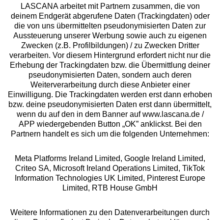
LASCANA arbeitet mit Partnern zusammen, die von
deinem Endgerät abgerufene Daten (Trackingdaten) oder
die von uns übermittelten pseudonymisierten Daten zur
Aussteuerung unserer Werbung sowie auch zu eigenen
Services
Zwecken (z.B. Profilbildungen) / zu Zwecken Dritter
verarbeiten. Vor diesem Hintergrund erfordert nicht nur die
Beratung
Erhebung der Trackingdaten bzw. die Übermittlung deiner
pseudonymisierten Daten, sondern auch deren
Weiterverarbeitung durch diese Anbieter einer
Über uns
Einwilligung. Die Trackingdaten werden erst dann erhoben
bzw. deine pseudonymisierten Daten erst dann übermittelt,
wenn du auf den in dem Banner auf www.lascana.de /
Rechtliches
APP wiedergebenden Button „OK” anklickst. Bei den
Partnern handelt es sich um die folgenden Unternehmen:
Meta Platforms Ireland Limited, Google Ireland Limited,
Criteo SA, Microsoft Ireland Operations Limited, TikTok
Information Technologies UK Limited, Pinterest Europe
Alle Preise inkl. MwSt., zzgl.
Versandkosten
Limited, RTB House GmbH
** Bonität vorausgesetzt, berechtigt zur Bonitätsprüfung
Weitere Informationen zu den Datenverarbeitungen durch