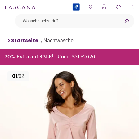
PAYBACK
Startseite
Nachtwäsche
1
20% Extra auf SALE
| Code: SALE2026
01
/02