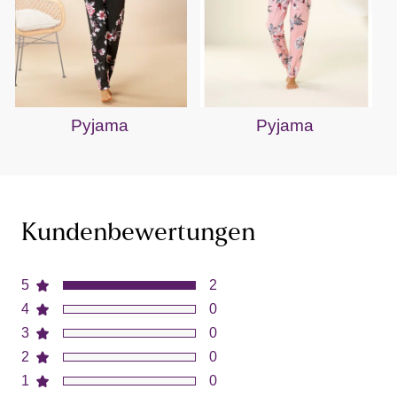
Pyjama
Pyjama
Kundenbewertungen
5
2
4
0
3
0
2
0
1
0