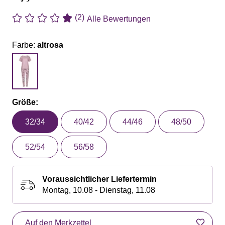
(2)
Alle Bewertungen
Farbe:
altrosa
Größe:
32/34
40/42
44/46
48/50
52/54
56/58
Voraussichtlicher Liefertermin
Montag, 10.08 - Dienstag, 11.08
Auf den Merkzettel