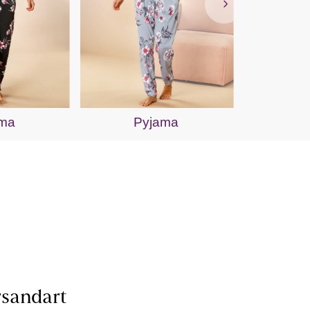
Nac
ama
Pyjama
sandart