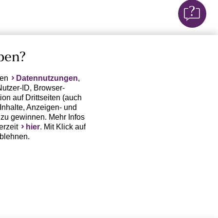
ben?
ten
Datennutzungen
,
Nutzer-ID, Browser-
on auf Drittseiten (auch
Inhalte, Anzeigen- und
zu gewinnen. Mehr Infos
erzeit
hier
. Mit Klick auf
ablehnen.
(Trackingdaten) oder die
sowie auch zu eigenen
 erfordert nicht nur die
, sondern auch deren