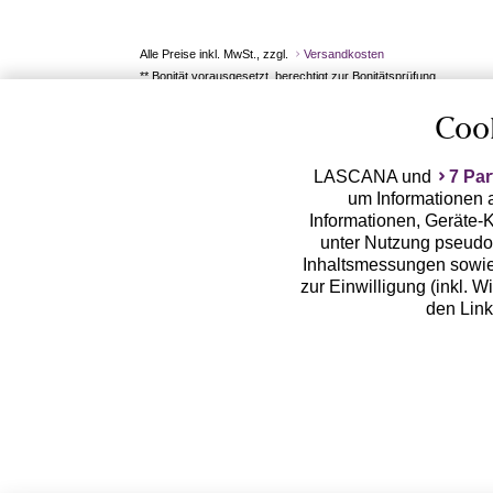
Alle Preise inkl. MwSt., zzgl.
Versandkosten
** Bonität vorausgesetzt, berechtigt zur Bonitätsprüfung
Coo
LASCANA und
7 Par
um Informationen a
Informationen, Geräte-K
unter Nutzung pseudon
Inhaltsmessungen sowie
zur Einwilligung (inkl. W
den Lin
LASCANA arbeitet mit Pa
von uns übermittelte
Zwecken (z.B. Profilbil
Erhebung der Tracki