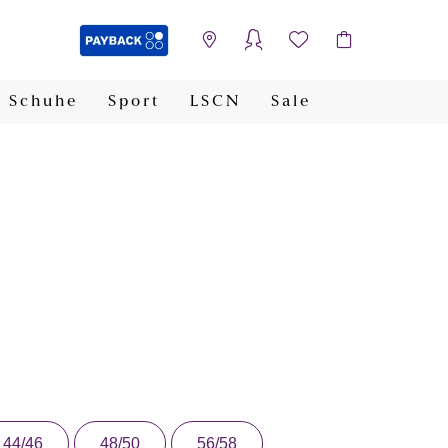
Schuhe
Sport
LSCN
Sale
PAYBACK
44/46
48/50
56/58