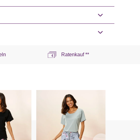
eln
Ratenkauf **