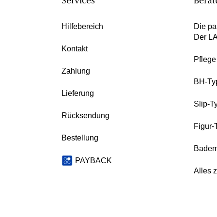
Services
Berat
Hilfebereich
Die pa
Der L
Kontakt
Pfleg
Zahlung
BH-Ty
Lieferung
Slip-T
Rücksendung
Figur-
Bestellung
Badem
PAYBACK
Alles 