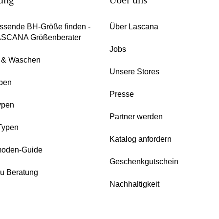
ung
Über uns
ssende BH-Größe finden -
Über Lascana
ASCANA Größenberater
Jobs
e & Waschen
Unsere Stores
pen
Presse
ypen
Partner werden
Typen
Katalog anfordern
oden-Guide
Geschenkgutschein
zu Beratung
Nachhaltigkeit