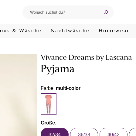
ous & Wäsche
Nachtwäsche
Homewear
Vivance Dreams by Lascana
Pyjama
Farbe:
multi-color
Größe:
32/34
36/38
40/42