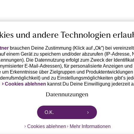
kies und andere Technologien erlau
tner
brauchen Deine Zustimmung (Klick auf „Ok”) bei vereinzel
uf einem Gerät zu speichern und/oder abzurufen (IP-Adresse, 
ennungen). Die Datennutzung erfolgt zum Zweck der Identifikati
ymisierter E-Mail-Adressen), für personalisierte Anzeigen und 
 um Erkenntnisse über Zielgruppen und Produktentwicklungen 
iderrufsmöglichkeit) und zu Einstellungsmöglichkeiten gibt’s jed
k
Cookies ablehnen
kannst Du Deine Einwilligung jederzeit 
Datennutzungen
rtnern zusammen, die von deinem Endgerät abgerufene Daten 
O.K.
n pseudonymisierten Daten zur Aussteuerung unserer Werbung 
dungen) / zu Zwecken Dritter verarbeiten. Vor diesem Hintergrund
Cookies ablehnen
Mehr Informationen
ngdaten bzw. die Übermittlung deiner pseudonymisierten Daten