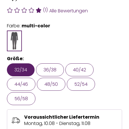
(1)
Alle Bewertungen
Farbe:
multi-color
Größe:
32/34
36/38
40/42
44/46
48/50
52/54
56/58
Voraussichtlicher Liefertermin
Montag, 10.08 - Dienstag, 11.08