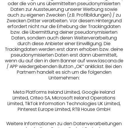
oder die von uns übermittelten pseudonymisierten
Daten zur Aussteuerung unserer Werbung sowie
auch zu eigenen Zwecken (z.B. Profilbildungen) / zu
Zwecken Dritter verarbeiten. Vor diesem Hintergrund
erfordert nicht nur die Erhebung der Trackingdaten
Services
bzw. die Übermittlung deiner pseudonymisierten
Daten, sondern auch deren Weiterverarbeitung
durch diese Anbieter einer Einwilligung. Die
Beratung
Trackingdaten werden erst dann erhoben bzw. deine
pseudonymisierten Daten erst dann übermittelt,
Über uns
wenn du auf den in dem Banner auf www.lascana.de
/ APP wiedergebenden Button „OK” anklickst. Bei den
Partnern handelt es sich um die folgenden
Rechtliches
Unternehmen:
Meta Platforms Ireland Limited, Google Ireland
Limited, Criteo SA, Microsoft Ireland Operations
Limited, TikTok Information Technologies UK Limited,
Pinterest Europe Limited, RTB House GmbH
Alle Preise inkl. MwSt., zzgl.
Versandkosten
** Bonität vorausgesetzt, berechtigt zur Bonitätsprüfung
Weitere Informationen zu den Datenverarbeitungen