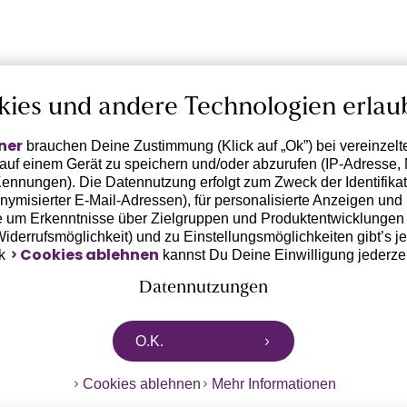
kies und andere Technologien erlau
ner
brauchen Deine Zustimmung (Klick auf „Ok”) bei vereinzel
 auf einem Gerät zu speichern und/oder abzurufen (IP-Adresse, 
ennungen). Die Datennutzung erfolgt zum Zweck der Identifikati
ymisierter E-Mail-Adressen), für personalisierte Anzeigen und 
 um Erkenntnisse über Zielgruppen und Produktentwicklungen 
 Widerrufsmöglichkeit) und zu Einstellungsmöglichkeiten gibt’s j
Cookies ablehnen
nk
kannst Du Deine Einwilligung jederze
Datennutzungen
rtnern zusammen, die von deinem Endgerät abgerufene Daten 
O.K.
n pseudonymisierten Daten zur Aussteuerung unserer Werbung 
dungen) / zu Zwecken Dritter verarbeiten. Vor diesem Hintergrund
Cookies ablehnen
Mehr Informationen
ngdaten bzw. die Übermittlung deiner pseudonymisierten Daten