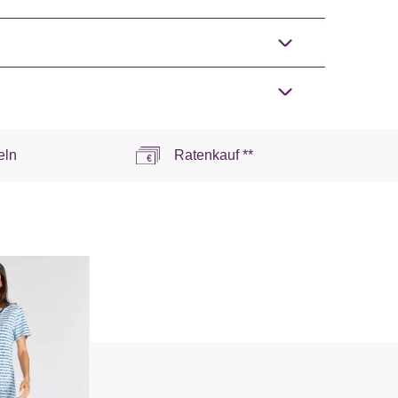
eln
Ratenkauf **