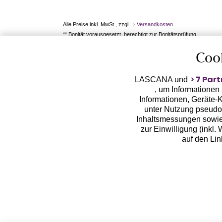
Alle Preise inkl. MwSt., zzgl.
Versandkosten
** Bonität vorausgesetzt, berechtigt zur Bonitätsprüfung
Coo
7 Part
LASCANA und
, um Informationen
Informationen, Geräte-K
unter Nutzung pseudon
Inhaltsmessungen sowie
zur Einwilligung (inkl.
auf den Li
LASCANA arbeitet mit Pa
von uns übermittelte
Zwecken (z.B. Profilbil
Erhebung der Tracki