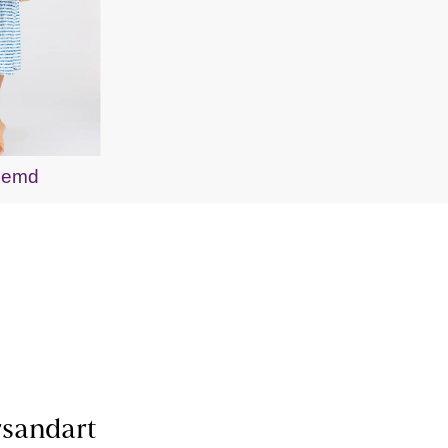
hemd
sandart