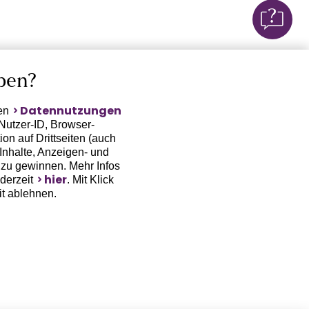
ben?
Datennutzungen
ten
Nutzer-ID, Browser-
on auf Drittseiten (auch
Inhalte, Anzeigen- und
zu gewinnen. Mehr Infos
hier
ederzeit
. Mit Klick
it ablehnen.
(Trackingdaten) oder die
sowie auch zu eigenen
 erfordert nicht nur die
, sondern auch deren