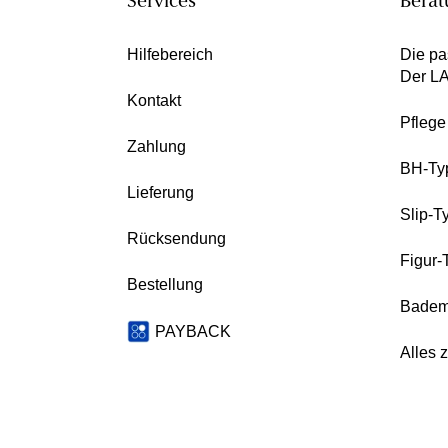
Services
Berat
Hilfebereich
Die pa
Der L
Kontakt
Pfleg
Zahlung
BH-Ty
Lieferung
Slip-T
Rücksendung
Figur-
Bestellung
Badem
PAYBACK
Alles 