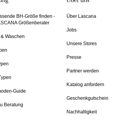
ung
Über uns
ssende BH-Größe finden -
Über Lascana
ASCANA Größenberater
Jobs
e & Waschen
Unsere Stores
pen
Presse
ypen
Partner werden
Typen
Katalog anfordern
oden-Guide
Geschenkgutschein
zu Beratung
Nachhaltigkeit