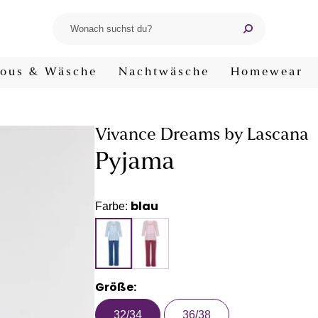
ous & Wäsche
Nachtwäsche
Homewear
Vivance Dreams by Lascana
Pyjama
blau
Farbe:
Größe:
32/34
36/38