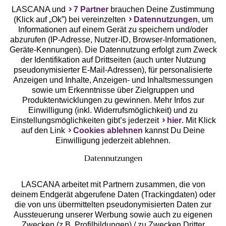
LASCANA und
7 Partner
brauchen Deine Zustimmung
(Klick auf „Ok”) bei vereinzelten
Datennutzungen
, um
Geprüfte Sicherheit
Informationen auf einem Gerät zu speichern und/oder
abzurufen (IP-Adresse, Nutzer-ID, Browser-Informationen,
Geräte-Kennungen). Die Datennutzung erfolgt zum Zweck
der Identifikation auf Drittseiten (auch unter Nutzung
pseudonymisierter E-Mail-Adressen), für personalisierte
Anzeigen und Inhalte, Anzeigen- und Inhaltsmessungen
Unsere Apps
sowie um Erkenntnisse über Zielgruppen und
Produktentwicklungen zu gewinnen. Mehr Infos zur
Einwilligung (inkl. Widerrufsmöglichkeit) und zu
Einstellungsmöglichkeiten gibt’s jederzeit
hier
. Mit Klick
auf den Link
Cookies ablehnen
kannst Du Deine
Einwilligung jederzeit ablehnen.
Datennutzungen
LASCANA arbeitet mit Partnern zusammen, die von
deinem Endgerät abgerufene Daten (Trackingdaten) oder
die von uns übermittelten pseudonymisierten Daten zur
Services
Aussteuerung unserer Werbung sowie auch zu eigenen
Zwecken (z.B. Profilbildungen) / zu Zwecken Dritter