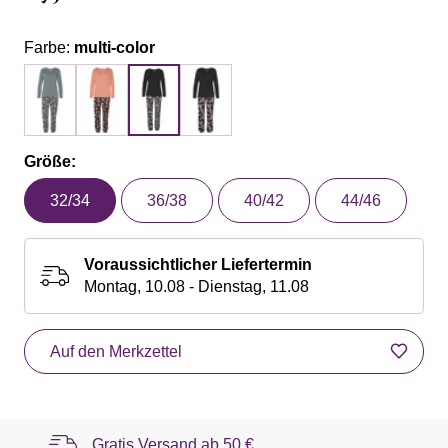
Farbe:
multi-color
Größe:
32/34
36/38
40/42
44/46
Voraussichtlicher Liefertermin
Montag, 10.08 - Dienstag, 11.08
Auf den Merkzettel
Gratis Versand ab
50 €