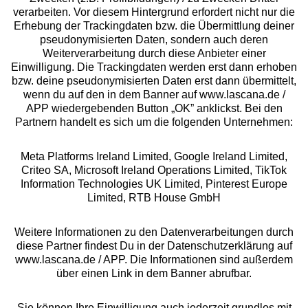
Beratung
verarbeiten. Vor diesem Hintergrund erfordert nicht nur die
Erhebung der Trackingdaten bzw. die Übermittlung deiner
pseudonymisierten Daten, sondern auch deren
Über uns
Weiterverarbeitung durch diese Anbieter einer
Einwilligung. Die Trackingdaten werden erst dann erhoben
bzw. deine pseudonymisierten Daten erst dann übermittelt,
Rechtliches
wenn du auf den in dem Banner auf www.lascana.de /
APP wiedergebenden Button „OK” anklickst. Bei den
Partnern handelt es sich um die folgenden Unternehmen:
Meta Platforms Ireland Limited, Google Ireland Limited,
Criteo SA, Microsoft Ireland Operations Limited, TikTok
Alle Preise inkl. MwSt., zzgl.
Versandkosten
Information Technologies UK Limited, Pinterest Europe
** Bonität vorausgesetzt, berechtigt zur Bonitätsprüfung
Limited, RTB House GmbH
Weitere Informationen zu den Datenverarbeitungen durch
diese Partner findest Du in der Datenschutzerklärung auf
www.lascana.de / APP. Die Informationen sind außerdem
über einen Link in dem Banner abrufbar.
Sie können Ihre Einwilligung auch jederzeit grundlos mit