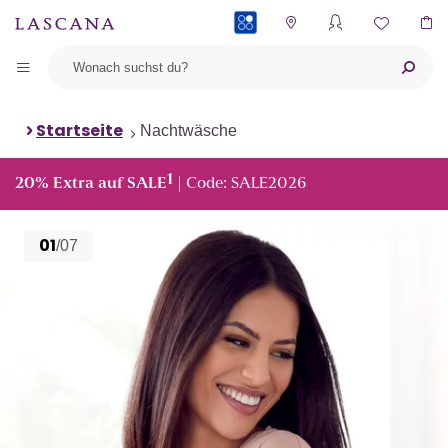
PAYBACK
Startseite
Nachtwäsche
1
20% Extra auf SALE
| Code: SALE2026
01
/07