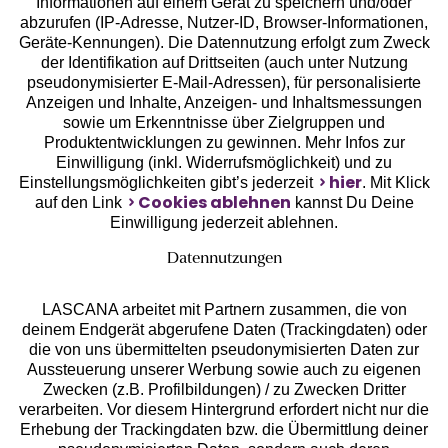
Informationen auf einem Gerät zu speichern und/oder
Geprüfte Sicherheit
abzurufen (IP-Adresse, Nutzer-ID, Browser-Informationen,
Geräte-Kennungen). Die Datennutzung erfolgt zum Zweck
der Identifikation auf Drittseiten (auch unter Nutzung
pseudonymisierter E-Mail-Adressen), für personalisierte
Anzeigen und Inhalte, Anzeigen- und Inhaltsmessungen
sowie um Erkenntnisse über Zielgruppen und
Unsere Apps
Produktentwicklungen zu gewinnen. Mehr Infos zur
Einwilligung (inkl. Widerrufsmöglichkeit) und zu
hier
Einstellungsmöglichkeiten gibt’s jederzeit
. Mit Klick
Cookies ablehnen
auf den Link
kannst Du Deine
Einwilligung jederzeit ablehnen.
Datennutzungen
LASCANA arbeitet mit Partnern zusammen, die von
deinem Endgerät abgerufene Daten (Trackingdaten) oder
die von uns übermittelten pseudonymisierten Daten zur
Aussteuerung unserer Werbung sowie auch zu eigenen
Services
Zwecken (z.B. Profilbildungen) / zu Zwecken Dritter
verarbeiten. Vor diesem Hintergrund erfordert nicht nur die
Beratung
Erhebung der Trackingdaten bzw. die Übermittlung deiner