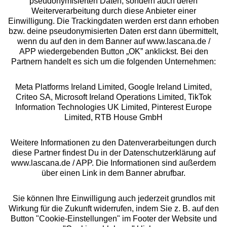
pseudonymisierten Daten, sondern auch deren
Weiterverarbeitung durch diese Anbieter einer
Über uns
Einwilligung. Die Trackingdaten werden erst dann erhoben
bzw. deine pseudonymisierten Daten erst dann übermittelt,
wenn du auf den in dem Banner auf www.lascana.de /
Rechtliches
APP wiedergebenden Button „OK” anklickst. Bei den
Partnern handelt es sich um die folgenden Unternehmen:
Meta Platforms Ireland Limited, Google Ireland Limited,
Criteo SA, Microsoft Ireland Operations Limited, TikTok
Information Technologies UK Limited, Pinterest Europe
Alle Preise inkl. MwSt., zzgl.
Versandkosten
Limited, RTB House GmbH
** Bonität vorausgesetzt, berechtigt zur Bonitätsprüfung
Weitere Informationen zu den Datenverarbeitungen durch
diese Partner findest Du in der Datenschutzerklärung auf
www.lascana.de / APP. Die Informationen sind außerdem
über einen Link in dem Banner abrufbar.
Sie können Ihre Einwilligung auch jederzeit grundlos mit
Wirkung für die Zukunft widerrufen, indem Sie z. B. auf den
Button "Cookie-Einstellungen" im Footer der Website und