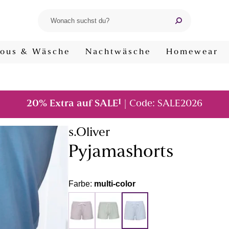
ous & Wäsche
Nachtwäsche
Homewear
1
20% Extra auf SALE
| Code: SALE2026
s.Oliver
Pyjamashorts
Farbe:
multi-color