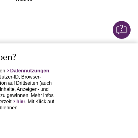
ben?
ten
Datennutzungen
,
Nutzer-ID, Browser-
on auf Drittseiten (auch
Inhalte, Anzeigen- und
zu gewinnen. Mehr Infos
erzeit
hier
. Mit Klick auf
ablehnen.
(Trackingdaten) oder die