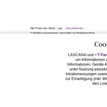
Alle Preise inkl. MwSt., zzgl.
Versandkosten
** Bonität vorausgesetzt, berechtigt zur Bonitätsprüfung
Coo
LASCANA und
7 Par
um Informationen a
Informationen, Geräte-K
unter Nutzung pseudon
Inhaltsmessungen sowie
zur Einwilligung (inkl. W
den Lin
LASCANA arbeitet mit Pa