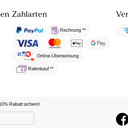
len
Zahlarten
Ver
Rechnung **
Online-Überweisung
Ratenkauf **
10% Rabatt sichern!