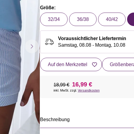
Größe:
32/34
36/38
40/42
Voraussichtlicher Liefertermin
Samstag, 08.08 - Montag, 10.08
Auf den Merkzettel
Größenbera
16,99 €
18,99 €
inkl. MwSt. zzgl.
Versandkosten
Beschreibung