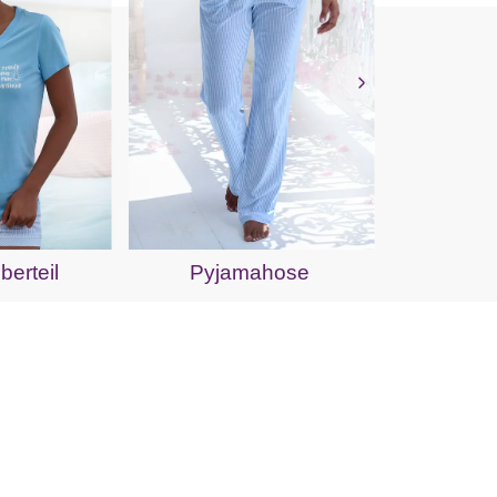
Pyj
erteil
Pyjamahose