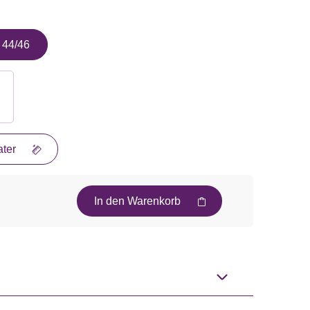
44/46
ter
In den Warenkorb