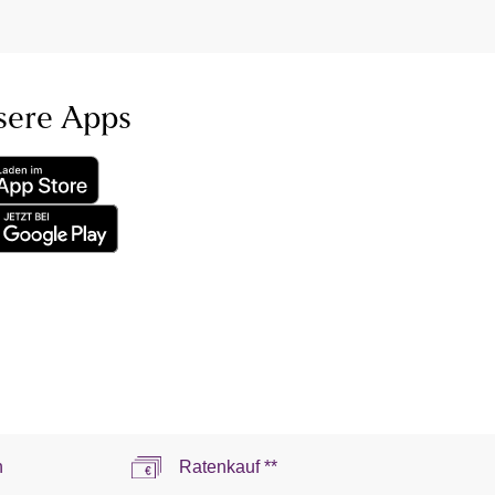
sere Apps
n
Ratenkauf **