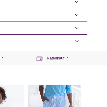
ln
Ratenkauf **