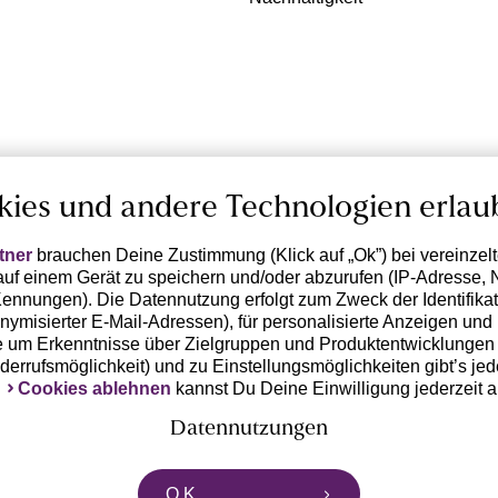
kies und andere Technologien erlau
tner
brauchen Deine Zustimmung (Klick auf „Ok”) bei vereinzel
uf einem Gerät zu speichern und/oder abzurufen (IP-Adresse, 
ennungen). Die Datennutzung erfolgt zum Zweck der Identifikati
ymisierter E-Mail-Adressen), für personalisierte Anzeigen und 
 um Erkenntnisse über Zielgruppen und Produktentwicklungen 
iderrufsmöglichkeit) und zu Einstellungsmöglichkeiten gibt’s jed
k
Cookies ablehnen
kannst Du Deine Einwilligung jederzeit 
Datennutzungen
rtnern zusammen, die von deinem Endgerät abgerufene Daten 
O.K.