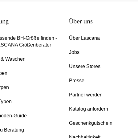
ung
Über uns
ssende BH-Größe finden -
Über Lascana
ASCANA Größenberater
Jobs
e & Waschen
Unsere Stores
pen
Presse
ypen
Partner werden
Typen
Katalog anfordern
oden-Guide
Geschenkgutschein
zu Beratung
Nachhaltigkeit