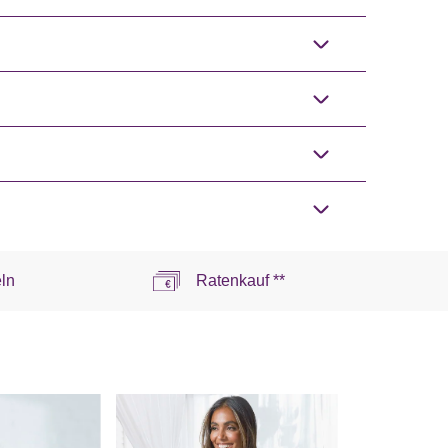
ln
Ratenkauf **