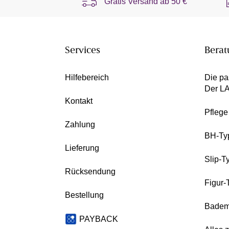
Gratis Versand ab
50 €
Services
Berat
Hilfebereich
Die pa
Der L
Kontakt
Pfleg
Zahlung
BH-Ty
Lieferung
Slip-T
Rücksendung
Figur-
Bestellung
Badem
PAYBACK