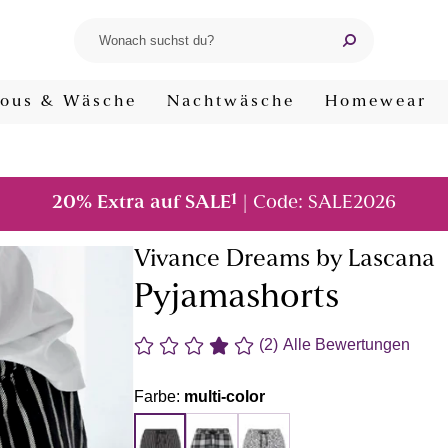
ous & Wäsche
Nachtwäsche
Homewear
1
20% Extra auf SALE
| Code: SALE2026
Vivance Dreams by Lascana
Pyjamashorts
(2)
Alle Bewertungen
Farbe:
multi-color