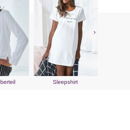
Pyj
erteil
Sleepshirt