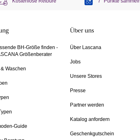
Kostenlose Retoure
7 °Punkte sammel
ung
Über uns
ssende BH-Größe finden -
Über Lascana
ASCANA Größenberater
Jobs
e & Waschen
Unsere Stores
pen
Presse
ypen
Partner werden
Typen
Katalog anfordern
oden-Guide
Geschenkgutschein