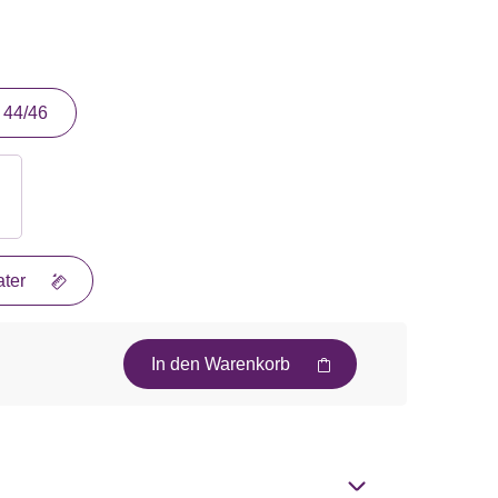
44/46
ter
In den Warenkorb