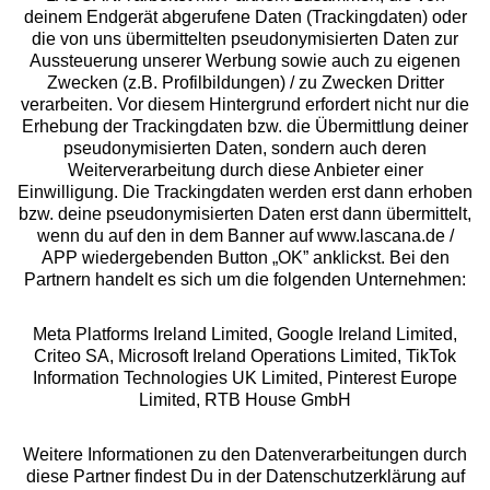
deinem Endgerät abgerufene Daten (Trackingdaten) oder
die von uns übermittelten pseudonymisierten Daten zur
Aussteuerung unserer Werbung sowie auch zu eigenen
Services
Zwecken (z.B. Profilbildungen) / zu Zwecken Dritter
verarbeiten. Vor diesem Hintergrund erfordert nicht nur die
Beratung
Erhebung der Trackingdaten bzw. die Übermittlung deiner
pseudonymisierten Daten, sondern auch deren
Weiterverarbeitung durch diese Anbieter einer
Über uns
Einwilligung. Die Trackingdaten werden erst dann erhoben
bzw. deine pseudonymisierten Daten erst dann übermittelt,
wenn du auf den in dem Banner auf www.lascana.de /
Rechtliches
APP wiedergebenden Button „OK” anklickst. Bei den
Partnern handelt es sich um die folgenden Unternehmen:
Meta Platforms Ireland Limited, Google Ireland Limited,
Criteo SA, Microsoft Ireland Operations Limited, TikTok
Information Technologies UK Limited, Pinterest Europe
Alle Preise inkl. MwSt., zzgl.
Versandkosten
Limited, RTB House GmbH
** Bonität vorausgesetzt, berechtigt zur Bonitätsprüfung
Weitere Informationen zu den Datenverarbeitungen durch
diese Partner findest Du in der Datenschutzerklärung auf