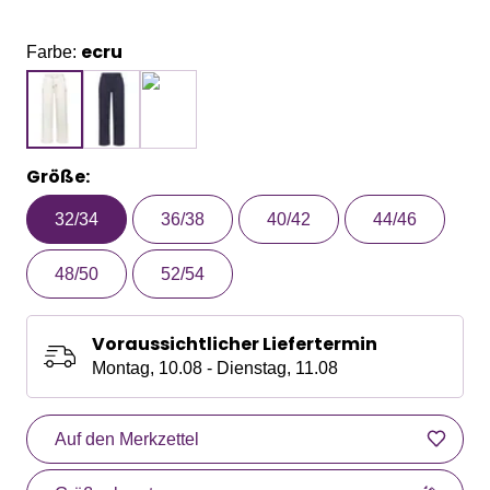
ecru
Farbe:
Größe:
32/34
36/38
40/42
44/46
48/50
52/54
Voraussichtlicher Liefertermin
Montag, 10.08 - Dienstag, 11.08
Auf den Merkzettel