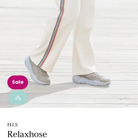
Sale
H.I.S
Relaxhose