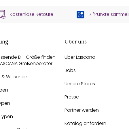
Kostenlose Retoure
7 °Punkte sammel
ung
Über uns
assende BH-Größe finden
Über Lascana
 LASCANA Größenberater
Jobs
e & Waschen
Unsere Stores
pen
Presse
Typen
Partner werden
-Typen
Katalog anfordern