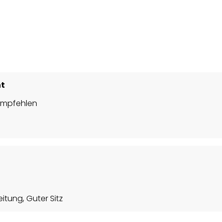
ht
ich weiterempfehlen
itung, Guter Sitz