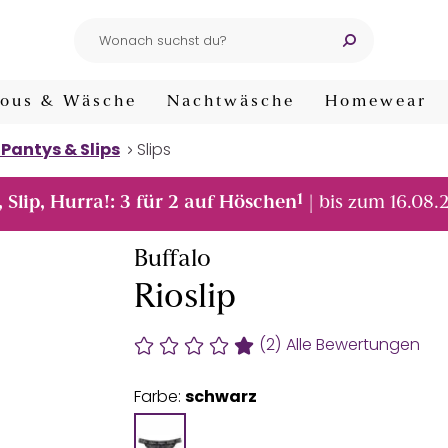
ous & Wäsche
Nachtwäsche
Homewear
 Pantys & Slips
Slips
1
, Slip, Hurra!: 3 für 2 auf Höschen
| bis zum 16.08.
Buffalo
Rioslip
(2)
Alle Bewertungen
Farbe:
schwarz