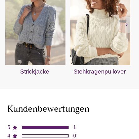
Strickjacke
Stehkragenpullover
V
Kundenbewertungen
5
1
4
0