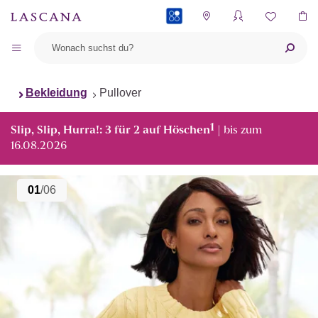
PAYBACK
Bekleidung
Pullover
1
Slip, Slip, Hurra!: 3 für 2 auf Höschen
| bis zum
16.08.2026
01
/06