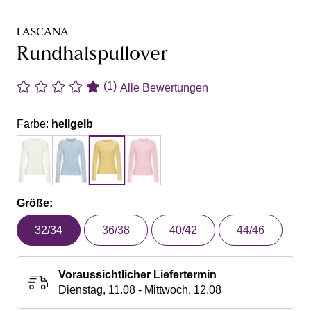
LASCANA
Rundhalspullover
(1)
Alle Bewertungen
Farbe:
hellgelb
Größe:
32/34
36/38
40/42
44/46
Voraussichtlicher Liefertermin
Dienstag, 11.08 - Mittwoch, 12.08