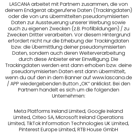
LASCANA arbeitet mit Partnern zusammen, die von
deinem Endgerät abgerufene Daten (Trackingdaten)
oder die von uns übermittelten pseudonymisierten
Daten zur Aussteuerung unserer Werbung sowie
auch zu eigenen Zwecken (z.B. Profilbildungen) / zu
Zwecken Dritter verarbeiten. Vor diesem Hintergrund
erfordert nicht nur die Erhebung der Trackingdaten
Services
bzw. die Übermittlung deiner pseudonymisierten
Daten, sondern auch deren Weiterverarbeitung
durch diese Anbieter einer Einwilligung. Die
Beratung
Trackingdaten werden erst dann erhoben bzw. deine
pseudonymisierten Daten erst dann übermittelt,
Über uns
wenn du auf den in dem Banner auf www.lascana.de
/ APP wiedergebenden Button „OK” anklickst. Bei den
Partnern handelt es sich um die folgenden
Rechtliches
Unternehmen:
Meta Platforms Ireland Limited, Google Ireland
Limited, Criteo SA, Microsoft Ireland Operations
Limited, TikTok Information Technologies UK Limited,
Pinterest Europe Limited, RTB House GmbH
Alle Preise inkl. MwSt., zzgl.
Versandkosten
** Bonität vorausgesetzt, berechtigt zur Bonitätsprüfung