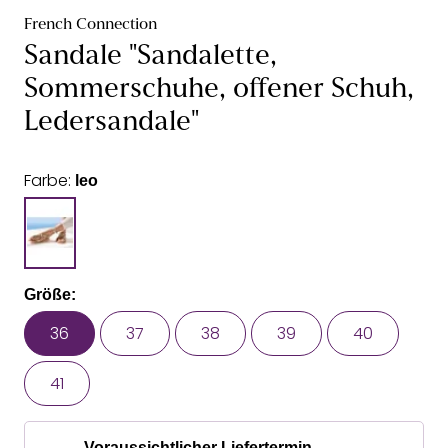
French Connection
Sandale "Sandalette,
Sommerschuhe, offener Schuh,
Ledersandale"
Farbe:
leo
Größe:
36
37
38
39
40
41
Voraussichtlicher Liefertermin