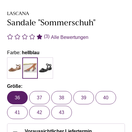
LASCANA
Sandale "Sommerschuh"
(3)
Alle Bewertungen
Farbe:
hellblau
Größe:
36
37
38
39
40
41
42
43
Voraussichtlicher Liefertermin