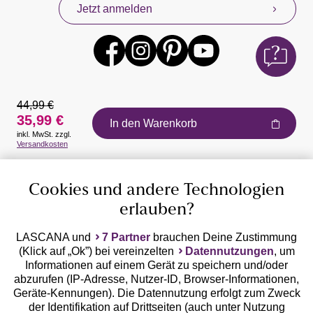
Jetzt anmelden
44,99 €
35,99 €
In den Warenkorb
inkl. MwSt. zzgl.
Auszeichnungen
Versandkosten
Cookies und andere Technologien
erlauben?
LASCANA und
7 Partner
brauchen Deine Zustimmung
(Klick auf „Ok”) bei vereinzelten
Datennutzungen
, um
Geprüfte Sicherheit
Informationen auf einem Gerät zu speichern und/oder
abzurufen (IP-Adresse, Nutzer-ID, Browser-Informationen,
Geräte-Kennungen). Die Datennutzung erfolgt zum Zweck
der Identifikation auf Drittseiten (auch unter Nutzung