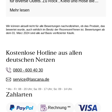
für diverse Outfits. Zu Rock , Kleid und Hose die
ideale Wahl , wenn es mal etwas flacher sein darf .
Mehr lesen
Bin sehr glücklich und werde noch ein Paar
bestellen. Der Schuh steht jeder Frau in jedem Alter
.
Wir können aktuell nicht für alle Bewertungen nachvollziehen, ob das Produkt, das
bewertet wurde, auch wirklich im Besitz der Rezensent*innen ist. Bewertungen ab
dem 01. März 2024 sind alle auf Basis verifizierter Käufe.
Kostenlose Hotline aus allen
deutschen Netzen
0800 - 600 40 30
service@lascana.de
* Mo - Fr: 08 - 20 Uhr; Sa: 09 - 17 Uhr; So: 09 - 14 Uhr.
Zahlarten
Rechnung **