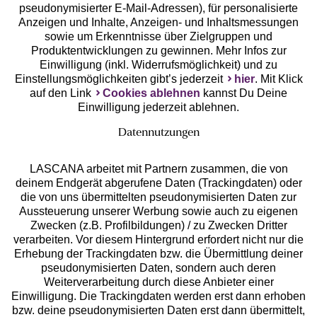
pseudonymisierter E-Mail-Adressen), für personalisierte
Anzeigen und Inhalte, Anzeigen- und Inhaltsmessungen
Unsere Apps
sowie um Erkenntnisse über Zielgruppen und
Produktentwicklungen zu gewinnen. Mehr Infos zur
Einwilligung (inkl. Widerrufsmöglichkeit) und zu
Einstellungsmöglichkeiten gibt’s jederzeit
hier
. Mit Klick
auf den Link
Cookies ablehnen
kannst Du Deine
Einwilligung jederzeit ablehnen.
Datennutzungen
LASCANA arbeitet mit Partnern zusammen, die von
deinem Endgerät abgerufene Daten (Trackingdaten) oder
die von uns übermittelten pseudonymisierten Daten zur
Services
Aussteuerung unserer Werbung sowie auch zu eigenen
Zwecken (z.B. Profilbildungen) / zu Zwecken Dritter
Beratung
verarbeiten. Vor diesem Hintergrund erfordert nicht nur die
Erhebung der Trackingdaten bzw. die Übermittlung deiner
pseudonymisierten Daten, sondern auch deren
Über uns
Weiterverarbeitung durch diese Anbieter einer
Einwilligung. Die Trackingdaten werden erst dann erhoben
bzw. deine pseudonymisierten Daten erst dann übermittelt,
Rechtliches