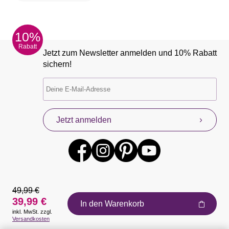
10%
Rabatt
Jetzt zum Newsletter anmelden und 10% Rabatt
sichern!
Jetzt anmelden
49,99 €
39,99 €
In den Warenkorb
inkl. MwSt. zzgl.
Auszeichnungen
Versandkosten