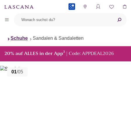
PAYBACK
Schuhe
Sandalen & Sandaletten
²
20% auf ALLES in der App
| Code: APPDEAL2026
01
/05