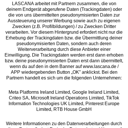
LASCANA arbeitet mit Partnern zusammen, die von
deinem Endgerät abgerufene Daten (Trackingdaten) oder
die von uns übermittelten pseudonymisierten Daten zur
Services
Aussteuerung unserer Werbung sowie auch zu eigenen
Zwecken (z.B. Profilbildungen) / zu Zwecken Dritter
Beratung
verarbeiten. Vor diesem Hintergrund erfordert nicht nur die
Erhebung der Trackingdaten bzw. die Übermittlung deiner
pseudonymisierten Daten, sondern auch deren
Über uns
Weiterverarbeitung durch diese Anbieter einer
Einwilligung. Die Trackingdaten werden erst dann erhoben
bzw. deine pseudonymisierten Daten erst dann übermittelt,
Rechtliches
wenn du auf den in dem Banner auf www.lascana.de /
APP wiedergebenden Button „OK” anklickst. Bei den
Partnern handelt es sich um die folgenden Unternehmen:
Meta Platforms Ireland Limited, Google Ireland Limited,
Criteo SA, Microsoft Ireland Operations Limited, TikTok
Alle Preise inkl. MwSt., zzgl.
Versandkosten
Information Technologies UK Limited, Pinterest Europe
** Bonität vorausgesetzt, berechtigt zur Bonitätsprüfung
Limited, RTB House GmbH
Weitere Informationen zu den Datenverarbeitungen durch