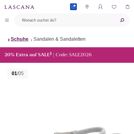
PAYBACK
Schuhe
Sandalen & Sandaletten
1
20% Extra auf SALE
| Code: SALE2026
01
/05