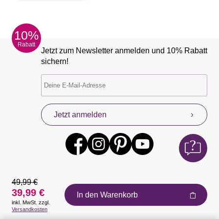
10%
Rabatt
Jetzt zum Newsletter anmelden und 10% Rabatt
sichern!
Jetzt anmelden
49,99 €
39,99 €
In den Warenkorb
inkl. MwSt. zzgl.
Auszeichnungen
Versandkosten