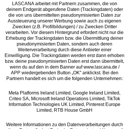
LASCANA arbeitet mit Partnern zusammen, die von
deinem Endgerät abgerufene Daten (Trackingdaten) oder
die von uns übermittelten pseudonymisierten Daten zur
Services
Aussteuerung unserer Werbung sowie auch zu eigenen
Zwecken (z.B. Profilbildungen) / zu Zwecken Dritter
Beratung
verarbeiten. Vor diesem Hintergrund erfordert nicht nur die
Erhebung der Trackingdaten bzw. die Übermittlung deiner
pseudonymisierten Daten, sondern auch deren
Über uns
Weiterverarbeitung durch diese Anbieter einer
Einwilligung. Die Trackingdaten werden erst dann erhoben
bzw. deine pseudonymisierten Daten erst dann übermittelt,
Rechtliches
wenn du auf den in dem Banner auf www.lascana.de /
APP wiedergebenden Button „OK” anklickst. Bei den
Partnern handelt es sich um die folgenden Unternehmen:
Meta Platforms Ireland Limited, Google Ireland Limited,
Criteo SA, Microsoft Ireland Operations Limited, TikTok
Alle Preise inkl. MwSt., zzgl.
Versandkosten
Information Technologies UK Limited, Pinterest Europe
** Bonität vorausgesetzt, berechtigt zur Bonitätsprüfung
Limited, RTB House GmbH
Weitere Informationen zu den Datenverarbeitungen durch