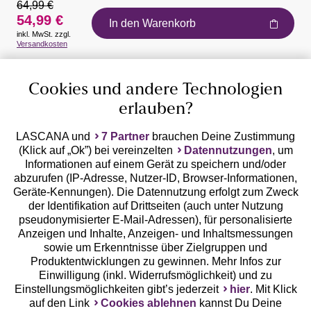
64,99 €
54,99 €
In den Warenkorb
inkl. MwSt. zzgl.
Auszeichnungen
Versandkosten
Cookies und andere Technologien
erlauben?
LASCANA und
7 Partner
brauchen Deine Zustimmung
(Klick auf „Ok”) bei vereinzelten
Datennutzungen
, um
Geprüfte Sicherheit
Informationen auf einem Gerät zu speichern und/oder
abzurufen (IP-Adresse, Nutzer-ID, Browser-Informationen,
Geräte-Kennungen). Die Datennutzung erfolgt zum Zweck
der Identifikation auf Drittseiten (auch unter Nutzung
pseudonymisierter E-Mail-Adressen), für personalisierte
Anzeigen und Inhalte, Anzeigen- und Inhaltsmessungen
Unsere Apps
sowie um Erkenntnisse über Zielgruppen und
Produktentwicklungen zu gewinnen. Mehr Infos zur
Einwilligung (inkl. Widerrufsmöglichkeit) und zu
Einstellungsmöglichkeiten gibt’s jederzeit
hier
. Mit Klick
auf den Link
Cookies ablehnen
kannst Du Deine