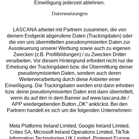
Einwilligung jederzeit ablehnen.
Datennutzungen
LASCANA arbeitet mit Partnern zusammen, die von
deinem Endgerät abgerufene Daten (Trackingdaten) oder
die von uns übermittelten pseudonymisierten Daten zur
Services
Aussteuerung unserer Werbung sowie auch zu eigenen
Zwecken (z.B. Profilbildungen) / zu Zwecken Dritter
Beratung
verarbeiten. Vor diesem Hintergrund erfordert nicht nur die
Erhebung der Trackingdaten bzw. die Übermittlung deiner
pseudonymisierten Daten, sondern auch deren
Über uns
Weiterverarbeitung durch diese Anbieter einer
Einwilligung. Die Trackingdaten werden erst dann erhoben
bzw. deine pseudonymisierten Daten erst dann übermittelt,
Rechtliches
wenn du auf den in dem Banner auf www.lascana.de /
APP wiedergebenden Button „OK” anklickst. Bei den
Partnern handelt es sich um die folgenden Unternehmen:
Meta Platforms Ireland Limited, Google Ireland Limited,
Criteo SA, Microsoft Ireland Operations Limited, TikTok
Alle Preise inkl. MwSt., zzgl.
Versandkosten
Information Technologies UK Limited, Pinterest Europe
** Bonität vorausgesetzt, berechtigt zur Bonitätsprüfung