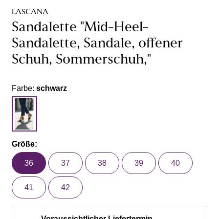
LASCANA
Sandalette "Mid-Heel-
Sandalette, Sandale, offener
Schuh, Sommerschuh,"
Farbe:
schwarz
Größe:
36
37
38
39
40
41
42
Voraussichtlicher Liefertermin