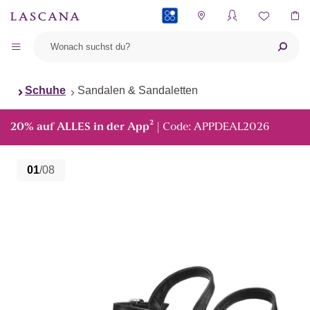
PAYBACK
Schuhe
Sandalen & Sandaletten
²
20% auf ALLES in der App
| Code: APPDEAL2026
01
/08