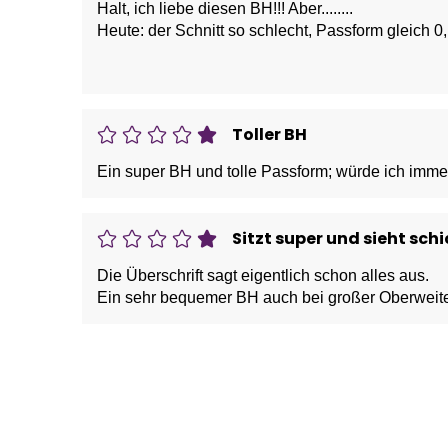
Halt, ich liebe diesen BH!!! Aber........
Heute: der Schnitt so schlecht, Passform gleich 0
enttäuscht das die Qualität so nachgelassen hat, f
Meine aktuelle Bestellung von 8 Stück geht kompl
Toller BH
Ein super BH und tolle Passform; würde ich imme
Sitzt super und sieht schi
Die Überschrift sagt eigentlich schon alles aus.
Ein sehr bequemer BH auch bei großer Oberweite,