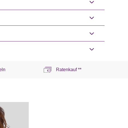
eln
Ratenkauf **