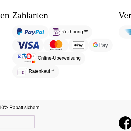
len
Zahlarten
Ver
Rechnung **
Online-Überweisung
Ratenkauf **
10% Rabatt sichern!