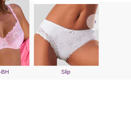
Bik
-BH
Slip