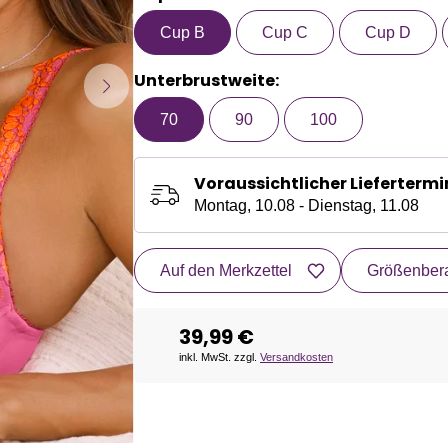
Cup B
Cup C
Cup D
Unterbrustweite:
70
90
100
Voraussichtlicher Liefertermi
Montag, 10.08 - Dienstag, 11.08
Auf den Merkzettel
Größenbera
39,99 €
inkl. MwSt. zzgl.
Versandkosten