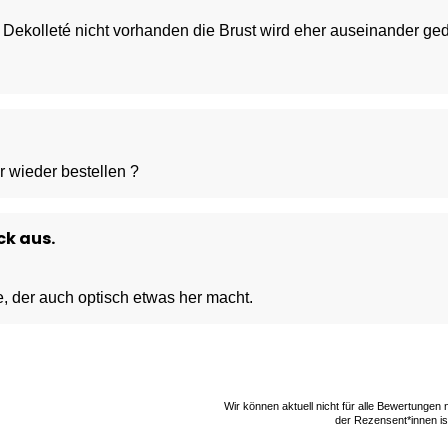
, Dekolleté nicht vorhanden die Brust wird eher auseinander ged
ür den Preis.
ett wieder zurück.
r wieder bestellen ?
ck aus.
 der auch optisch etwas her macht.
Wir können aktuell nicht für alle Bewertungen
der Rezensent*innen ist