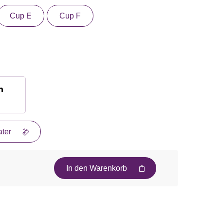
Cup E
Cup F
n
ter
In den Warenkorb