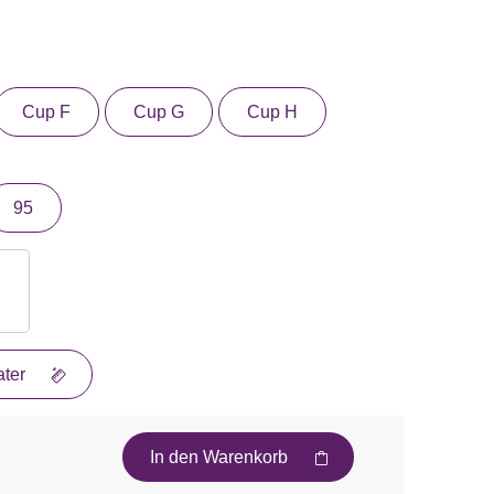
Cup F
Cup G
Cup H
95
ter
In den Warenkorb