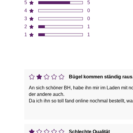
5
5
4
0
3
0
2
1
1
1
Bügel kommen ständig raus
An sich schöner BH, habe ihn mir im Laden mit no
der andere auch.
Da ich ihn so toll fand online nochmal bestellt, wa
kaufe, für den Preis und die Qualität!
Schlechte Qualität