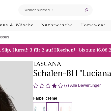
ous & Wäsche
Nachtwäsche
Homewear
ssous
1
, Slip, Hurra!: 3 für 2 auf Höschen
| bis zum 16.08.
LASCANA
Schalen-BH "Luciana
(7)
Alle Bewertungen
Farbe:
creme