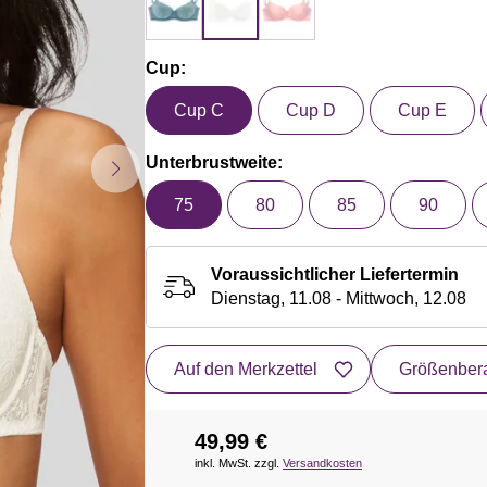
Cup:
Cup C
Cup D
Cup E
Unterbrustweite:
75
80
85
90
Voraussichtlicher Liefertermin
Dienstag, 11.08 - Mittwoch, 12.08
Auf den Merkzettel
Größenbera
49,99 €
inkl. MwSt. zzgl.
Versandkosten