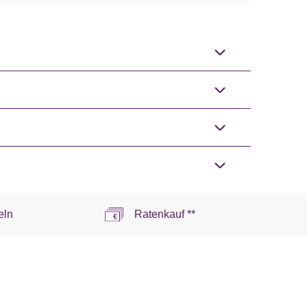
eln
Ratenkauf **