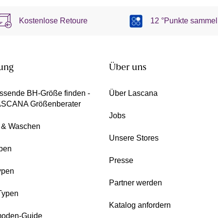
Kostenlose Retoure
12 °Punkte sammel
ung
Über uns
ssende BH-Größe finden -
Über Lascana
ASCANA Größenberater
Jobs
e & Waschen
Unsere Stores
pen
Presse
ypen
Partner werden
Typen
Katalog anfordern
oden-Guide