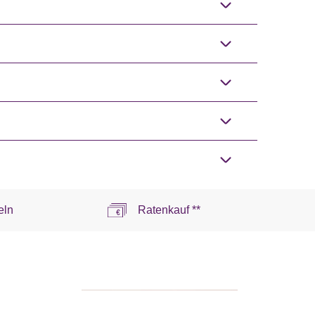
eln
Ratenkauf **