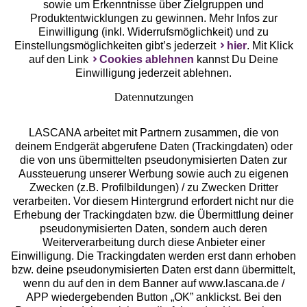
Unsere Apps
sowie um Erkenntnisse über Zielgruppen und
Produktentwicklungen zu gewinnen. Mehr Infos zur
Einwilligung (inkl. Widerrufsmöglichkeit) und zu
Einstellungsmöglichkeiten gibt’s jederzeit
hier
. Mit Klick
auf den Link
Cookies ablehnen
kannst Du Deine
Einwilligung jederzeit ablehnen.
Datennutzungen
LASCANA arbeitet mit Partnern zusammen, die von
deinem Endgerät abgerufene Daten (Trackingdaten) oder
die von uns übermittelten pseudonymisierten Daten zur
Services
Aussteuerung unserer Werbung sowie auch zu eigenen
Zwecken (z.B. Profilbildungen) / zu Zwecken Dritter
Beratung
verarbeiten. Vor diesem Hintergrund erfordert nicht nur die
Erhebung der Trackingdaten bzw. die Übermittlung deiner
pseudonymisierten Daten, sondern auch deren
Über uns
Weiterverarbeitung durch diese Anbieter einer
Einwilligung. Die Trackingdaten werden erst dann erhoben
bzw. deine pseudonymisierten Daten erst dann übermittelt,
Rechtliches
wenn du auf den in dem Banner auf www.lascana.de /
APP wiedergebenden Button „OK” anklickst. Bei den