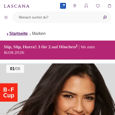
PAYBACK
Startseite
Marken
1
Slip, Slip, Hurra!: 3 für 2 auf Höschen
| bis zum
16.08.2026
01
/06