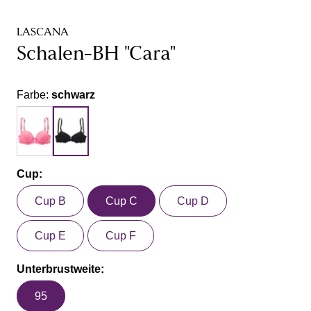
LASCANA
Schalen-BH "Cara"
Farbe:
schwarz
Cup:
Cup B
Cup C
Cup D
Cup E
Cup F
Unterbrustweite:
95