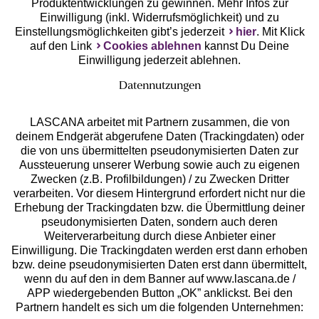
Produktentwicklungen zu gewinnen. Mehr Infos zur
Einwilligung (inkl. Widerrufsmöglichkeit) und zu
Einstellungsmöglichkeiten gibt’s jederzeit
hier
. Mit Klick
auf den Link
Cookies ablehnen
kannst Du Deine
Einwilligung jederzeit ablehnen.
Datennutzungen
LASCANA arbeitet mit Partnern zusammen, die von
deinem Endgerät abgerufene Daten (Trackingdaten) oder
die von uns übermittelten pseudonymisierten Daten zur
Services
Aussteuerung unserer Werbung sowie auch zu eigenen
Zwecken (z.B. Profilbildungen) / zu Zwecken Dritter
Beratung
verarbeiten. Vor diesem Hintergrund erfordert nicht nur die
Erhebung der Trackingdaten bzw. die Übermittlung deiner
pseudonymisierten Daten, sondern auch deren
Über uns
Weiterverarbeitung durch diese Anbieter einer
Einwilligung. Die Trackingdaten werden erst dann erhoben
bzw. deine pseudonymisierten Daten erst dann übermittelt,
Rechtliches
wenn du auf den in dem Banner auf www.lascana.de /
APP wiedergebenden Button „OK” anklickst. Bei den
Partnern handelt es sich um die folgenden Unternehmen: