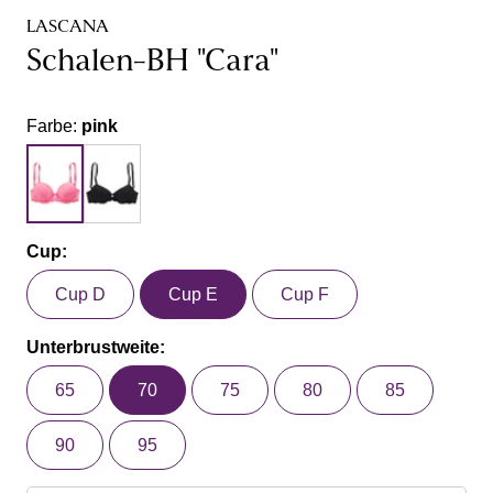
LASCANA
Schalen-BH "Cara"
Farbe:
pink
Cup:
Cup D
Cup E
Cup F
Unterbrustweite:
65
70
75
80
85
90
95