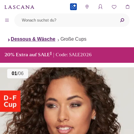
PAYBACK
Dessous & Wäsche
Große Cups
1
20% Extra auf SALE
| Code: SALE2026
01
/06