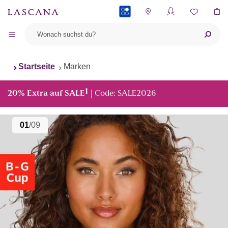
PAYBACK
Startseite
Marken
1
20% Extra auf SALE
| Code: SALE2026
01
/09