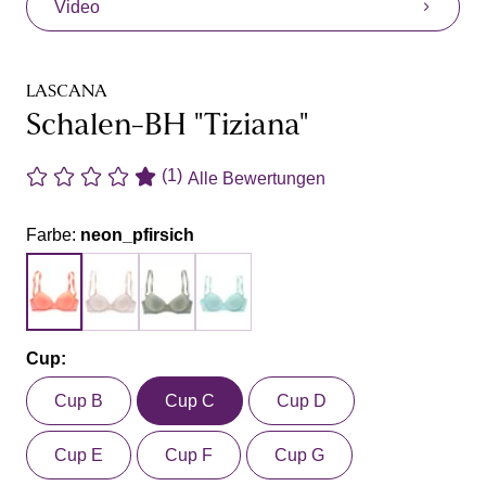
Video
LASCANA
Schalen-BH "Tiziana"
(1)
Alle Bewertungen
Farbe:
neon_pfirsich
Cup:
Cup B
Cup C
Cup D
Cup E
Cup F
Cup G