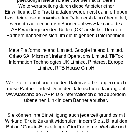
pseudonymisierten Daten, sondern auch deren
Über uns
Weiterverarbeitung durch diese Anbieter einer
Einwilligung. Die Trackingdaten werden erst dann erhoben
bzw. deine pseudonymisierten Daten erst dann übermittelt,
Rechtliches
wenn du auf den in dem Banner auf www.lascana.de /
APP wiedergebenden Button „OK” anklickst. Bei den
Partnern handelt es sich um die folgenden Unternehmen:
Meta Platforms Ireland Limited, Google Ireland Limited,
Criteo SA, Microsoft Ireland Operations Limited, TikTok
Alle Preise inkl. MwSt., zzgl.
Versandkosten
Information Technologies UK Limited, Pinterest Europe
** Bonität vorausgesetzt, berechtigt zur Bonitätsprüfung
Limited, RTB House GmbH
Weitere Informationen zu den Datenverarbeitungen durch
diese Partner findest Du in der Datenschutzerklärung auf
www.lascana.de / APP. Die Informationen sind außerdem
über einen Link in dem Banner abrufbar.
Sie können Ihre Einwilligung auch jederzeit grundlos mit
Wirkung für die Zukunft widerrufen, indem Sie z. B. auf den
Button "Cookie-Einstellungen" im Footer der Website und