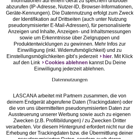
Geprüfte Sicherheit
Informationen auf einem Gerät zu speichern und/oder
abzurufen (IP-Adresse, Nutzer-ID, Browser-Informationen,
Geräte-Kennungen). Die Datennutzung erfolgt zum Zweck
der Identifikation auf Drittseiten (auch unter Nutzung
pseudonymisierter E-Mail-Adressen), für personalisierte
Anzeigen und Inhalte, Anzeigen- und Inhaltsmessungen
Unsere Apps
sowie um Erkenntnisse über Zielgruppen und
Produktentwicklungen zu gewinnen. Mehr Infos zur
Einwilligung (inkl. Widerrufsmöglichkeit) und zu
Einstellungsmöglichkeiten gibt’s jederzeit
hier
. Mit Klick
auf den Link
Cookies ablehnen
kannst Du Deine
Einwilligung jederzeit ablehnen.
Datennutzungen
LASCANA arbeitet mit Partnern zusammen, die von
deinem Endgerät abgerufene Daten (Trackingdaten) oder
die von uns übermittelten pseudonymisierten Daten zur
Services
Aussteuerung unserer Werbung sowie auch zu eigenen
Zwecken (z.B. Profilbildungen) / zu Zwecken Dritter
Beratung
verarbeiten. Vor diesem Hintergrund erfordert nicht nur die
Erhebung der Trackingdaten bzw. die Übermittlung deiner