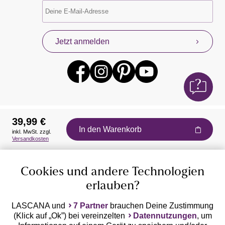
Jetzt anmelden
39,99 €
In den Warenkorb
inkl. MwSt. zzgl.
Auszeichnungen
Versandkosten
Cookies und andere Technologien
erlauben?
LASCANA und
7 Partner
brauchen Deine Zustimmung
(Klick auf „Ok”) bei vereinzelten
Datennutzungen
, um