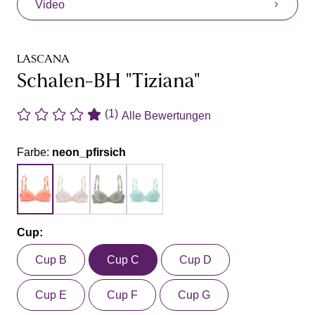
Video
LASCANA
Schalen-BH "Tiziana"
(1)
Alle Bewertungen
Farbe:
neon_pfirsich
Cup:
Cup B
Cup C
Cup D
Cup E
Cup F
Cup G