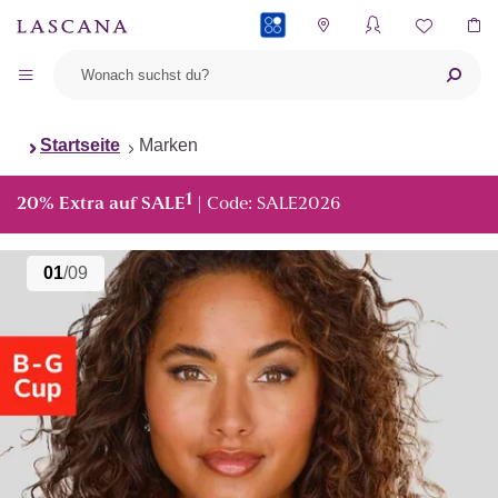
PAYBACK
Startseite
Marken
1
20% Extra auf SALE
| Code: SALE2026
01
/09