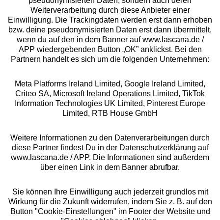
pseudonymisierten Daten, sondern auch deren
Über uns
Weiterverarbeitung durch diese Anbieter einer
Einwilligung. Die Trackingdaten werden erst dann erhoben
bzw. deine pseudonymisierten Daten erst dann übermittelt,
Rechtliches
wenn du auf den in dem Banner auf www.lascana.de /
APP wiedergebenden Button „OK” anklickst. Bei den
Partnern handelt es sich um die folgenden Unternehmen:
Meta Platforms Ireland Limited, Google Ireland Limited,
Criteo SA, Microsoft Ireland Operations Limited, TikTok
Alle Preise inkl. MwSt., zzgl.
Versandkosten
Information Technologies UK Limited, Pinterest Europe
** Bonität vorausgesetzt, berechtigt zur Bonitätsprüfung
Limited, RTB House GmbH
Weitere Informationen zu den Datenverarbeitungen durch
diese Partner findest Du in der Datenschutzerklärung auf
www.lascana.de / APP. Die Informationen sind außerdem
über einen Link in dem Banner abrufbar.
Sie können Ihre Einwilligung auch jederzeit grundlos mit
Wirkung für die Zukunft widerrufen, indem Sie z. B. auf den
Button "Cookie-Einstellungen" im Footer der Website und