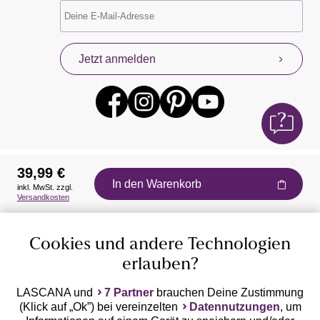
Jetzt anmelden
39,99 €
In den Warenkorb
inkl. MwSt. zzgl.
Auszeichnungen
Versandkosten
Cookies und andere Technologien
erlauben?
LASCANA und
7 Partner
brauchen Deine Zustimmung
(Klick auf „Ok”) bei vereinzelten
Datennutzungen
, um