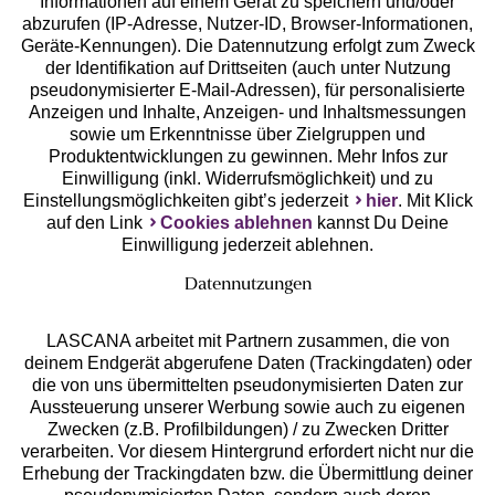
Geprüfte Sicherheit
Informationen auf einem Gerät zu speichern und/oder
abzurufen (IP-Adresse, Nutzer-ID, Browser-Informationen,
Geräte-Kennungen). Die Datennutzung erfolgt zum Zweck
der Identifikation auf Drittseiten (auch unter Nutzung
pseudonymisierter E-Mail-Adressen), für personalisierte
Anzeigen und Inhalte, Anzeigen- und Inhaltsmessungen
Unsere Apps
sowie um Erkenntnisse über Zielgruppen und
Produktentwicklungen zu gewinnen. Mehr Infos zur
Einwilligung (inkl. Widerrufsmöglichkeit) und zu
Einstellungsmöglichkeiten gibt’s jederzeit
hier
. Mit Klick
auf den Link
Cookies ablehnen
kannst Du Deine
Einwilligung jederzeit ablehnen.
Datennutzungen
LASCANA arbeitet mit Partnern zusammen, die von
deinem Endgerät abgerufene Daten (Trackingdaten) oder
die von uns übermittelten pseudonymisierten Daten zur
Services
Aussteuerung unserer Werbung sowie auch zu eigenen
Zwecken (z.B. Profilbildungen) / zu Zwecken Dritter
Beratung
verarbeiten. Vor diesem Hintergrund erfordert nicht nur die
Erhebung der Trackingdaten bzw. die Übermittlung deiner