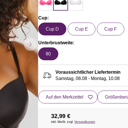
Cup:
Cup D
Cup E
Cup F
Unterbrustweite:
80
Voraussichtlicher Liefertermin
Samstag, 08.08 - Montag, 10.08
Auf den Merkzettel
Größenbera
32,99 €
inkl. MwSt. zzgl.
Versandkosten