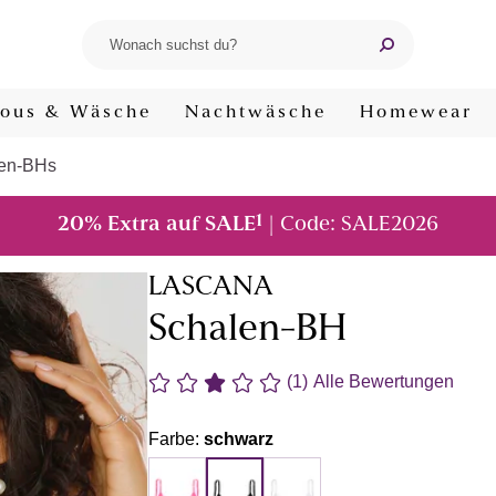
ous & Wäsche
Nachtwäsche
Homewear
en-BHs
1
20% Extra auf SALE
| Code: SALE2026
LASCANA
Schalen-BH
(1)
Alle Bewertungen
Farbe:
schwarz