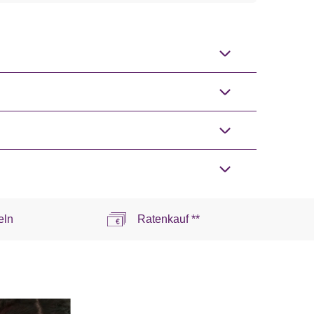
eln
Ratenkauf **