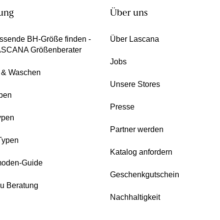
ung
Über uns
ssende BH-Größe finden -
Über Lascana
ASCANA Größenberater
Jobs
e & Waschen
Unsere Stores
pen
Presse
ypen
Partner werden
Typen
Katalog anfordern
oden-Guide
Geschenkgutschein
zu Beratung
Nachhaltigkeit