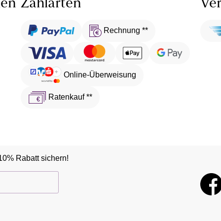
len
Zahlarten
Ver
Rechnung **
Online-Überweisung
Ratenkauf **
10% Rabatt sichern!