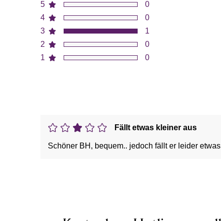
5
0
4
0
3
1
2
0
1
0
Fällt etwas kleiner aus
Schöner BH, bequem.. jedoch fällt er leider etwa