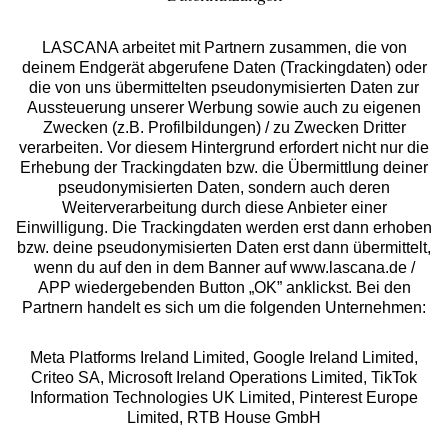
LASCANA arbeitet mit Partnern zusammen, die von
deinem Endgerät abgerufene Daten (Trackingdaten) oder
die von uns übermittelten pseudonymisierten Daten zur
Services
Aussteuerung unserer Werbung sowie auch zu eigenen
Zwecken (z.B. Profilbildungen) / zu Zwecken Dritter
Beratung
verarbeiten. Vor diesem Hintergrund erfordert nicht nur die
Erhebung der Trackingdaten bzw. die Übermittlung deiner
pseudonymisierten Daten, sondern auch deren
Über uns
Weiterverarbeitung durch diese Anbieter einer
Einwilligung. Die Trackingdaten werden erst dann erhoben
bzw. deine pseudonymisierten Daten erst dann übermittelt,
Rechtliches
wenn du auf den in dem Banner auf www.lascana.de /
APP wiedergebenden Button „OK” anklickst. Bei den
Partnern handelt es sich um die folgenden Unternehmen:
Meta Platforms Ireland Limited, Google Ireland Limited,
Criteo SA, Microsoft Ireland Operations Limited, TikTok
Alle Preise inkl. MwSt., zzgl.
Versandkosten
Information Technologies UK Limited, Pinterest Europe
** Bonität vorausgesetzt, berechtigt zur Bonitätsprüfung
Limited, RTB House GmbH