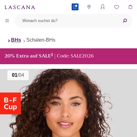
PAYBACK
BHs
Schalen-BHs
1
20% Extra auf SALE
| Code: SALE2026
01
/04