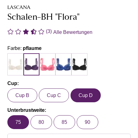
LASCANA
Schalen-BH "Flora"
(3)
Alle Bewertungen
Farbe:
pflaume
Cup:
Cup B
Cup C
Cup D
Unterbrustweite:
75
80
85
90