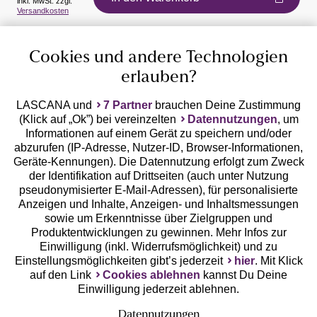
inkl. MwSt. zzgl.
Auszeichnungen
Versandkosten
Cookies und andere Technologien
erlauben?
LASCANA und
7 Partner
brauchen Deine Zustimmung
(Klick auf „Ok”) bei vereinzelten
Datennutzungen
, um
Geprüfte Sicherheit
Informationen auf einem Gerät zu speichern und/oder
abzurufen (IP-Adresse, Nutzer-ID, Browser-Informationen,
Geräte-Kennungen). Die Datennutzung erfolgt zum Zweck
der Identifikation auf Drittseiten (auch unter Nutzung
pseudonymisierter E-Mail-Adressen), für personalisierte
Anzeigen und Inhalte, Anzeigen- und Inhaltsmessungen
Unsere Apps
sowie um Erkenntnisse über Zielgruppen und
Produktentwicklungen zu gewinnen. Mehr Infos zur
Einwilligung (inkl. Widerrufsmöglichkeit) und zu
Einstellungsmöglichkeiten gibt’s jederzeit
hier
. Mit Klick
auf den Link
Cookies ablehnen
kannst Du Deine
Einwilligung jederzeit ablehnen.
Datennutzungen