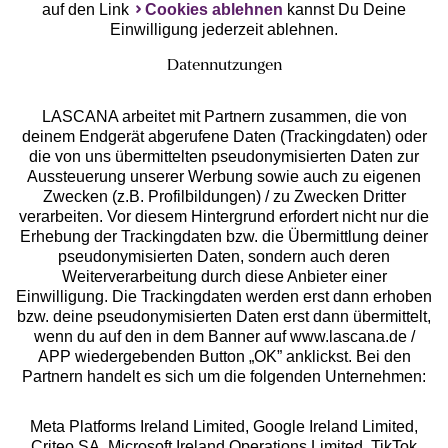
auf den Link
Cookies ablehnen
kannst Du Deine
Einwilligung jederzeit ablehnen.
Datennutzungen
LASCANA arbeitet mit Partnern zusammen, die von
deinem Endgerät abgerufene Daten (Trackingdaten) oder
die von uns übermittelten pseudonymisierten Daten zur
Services
Aussteuerung unserer Werbung sowie auch zu eigenen
Zwecken (z.B. Profilbildungen) / zu Zwecken Dritter
Beratung
verarbeiten. Vor diesem Hintergrund erfordert nicht nur die
Erhebung der Trackingdaten bzw. die Übermittlung deiner
pseudonymisierten Daten, sondern auch deren
Über uns
Weiterverarbeitung durch diese Anbieter einer
Einwilligung. Die Trackingdaten werden erst dann erhoben
bzw. deine pseudonymisierten Daten erst dann übermittelt,
Rechtliches
wenn du auf den in dem Banner auf www.lascana.de /
APP wiedergebenden Button „OK” anklickst. Bei den
Partnern handelt es sich um die folgenden Unternehmen:
Meta Platforms Ireland Limited, Google Ireland Limited,
Criteo SA, Microsoft Ireland Operations Limited, TikTok
Alle Preise inkl. MwSt., zzgl.
Versandkosten