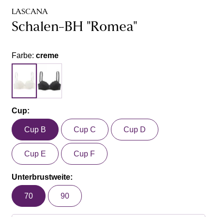
LASCANA
Schalen-BH "Romea"
Farbe:
creme
Cup:
Cup B
Cup C
Cup D
Cup E
Cup F
Unterbrustweite:
70
90