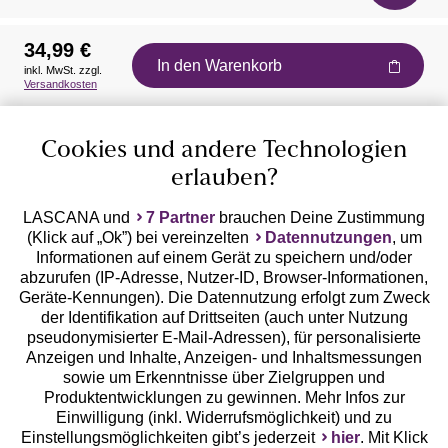
34,99 €
In den Warenkorb
inkl. MwSt. zzgl.
Auszeichnungen
Versandkosten
Cookies und andere Technologien
erlauben?
LASCANA und
7 Partner
brauchen Deine Zustimmung
(Klick auf „Ok”) bei vereinzelten
Datennutzungen
, um
Geprüfte Sicherheit
Informationen auf einem Gerät zu speichern und/oder
abzurufen (IP-Adresse, Nutzer-ID, Browser-Informationen,
Geräte-Kennungen). Die Datennutzung erfolgt zum Zweck
der Identifikation auf Drittseiten (auch unter Nutzung
pseudonymisierter E-Mail-Adressen), für personalisierte
Anzeigen und Inhalte, Anzeigen- und Inhaltsmessungen
Unsere Apps
sowie um Erkenntnisse über Zielgruppen und
Produktentwicklungen zu gewinnen. Mehr Infos zur
Einwilligung (inkl. Widerrufsmöglichkeit) und zu
Einstellungsmöglichkeiten gibt’s jederzeit
hier
. Mit Klick