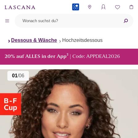
PAYBACK
Dessous & Wäsche
Hochzeitsdessous
²
20% auf ALLES in der App
| Code: APPDEAL2026
01
/06