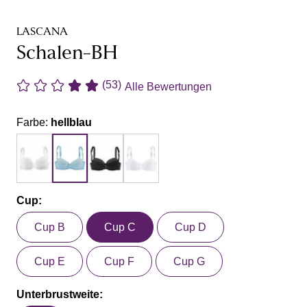
LASCANA
Schalen-BH
(53)
Alle Bewertungen
Farbe:
hellblau
Cup:
Cup B
Cup C
Cup D
Cup E
Cup F
Cup G
Unterbrustweite: