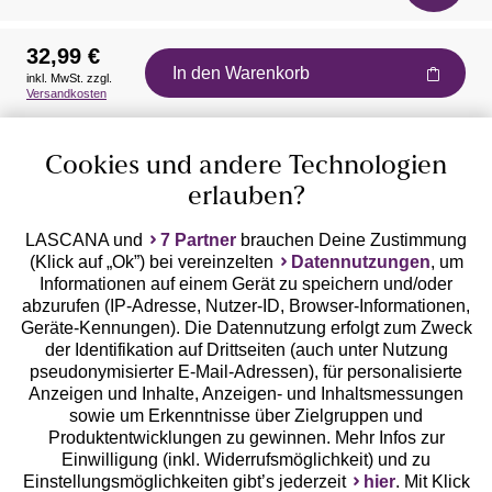
32,99 €
In den Warenkorb
inkl. MwSt. zzgl.
Auszeichnungen
Versandkosten
Cookies und andere Technologien
erlauben?
LASCANA und
7 Partner
brauchen Deine Zustimmung
(Klick auf „Ok”) bei vereinzelten
Datennutzungen
, um
Geprüfte Sicherheit
Informationen auf einem Gerät zu speichern und/oder
abzurufen (IP-Adresse, Nutzer-ID, Browser-Informationen,
Geräte-Kennungen). Die Datennutzung erfolgt zum Zweck
der Identifikation auf Drittseiten (auch unter Nutzung
pseudonymisierter E-Mail-Adressen), für personalisierte
Anzeigen und Inhalte, Anzeigen- und Inhaltsmessungen
Unsere Apps
sowie um Erkenntnisse über Zielgruppen und
Produktentwicklungen zu gewinnen. Mehr Infos zur
Einwilligung (inkl. Widerrufsmöglichkeit) und zu
Einstellungsmöglichkeiten gibt’s jederzeit
hier
. Mit Klick