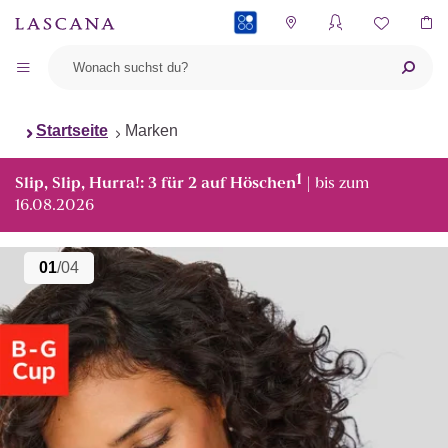
PAYBACK
Startseite
Marken
1
Slip, Slip, Hurra!: 3 für 2 auf Höschen
| bis zum
16.08.2026
01
/04