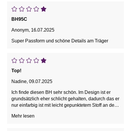
BH95C
Anonym
,
16.07.2025
Super Passform und schöne Details am Träger
Top!
Nadine
,
09.07.2025
Ich finde diesen BH sehr schön. Im Design ist er
grundsätzlich eher schlicht gehalten, dadurch das er
nur einfarbig ist mit leicht gepunktetem Stoff an den
Körbchen, aber er hat auf den Trägern, sehr schöne
Mehr lesen
Blumen aufgenäht. Er sieht aus wie auf den Bildern
und er sitzt sehr gut, hat eine schöne Form und hält
in 95 G sehr gut und drückt nicht.