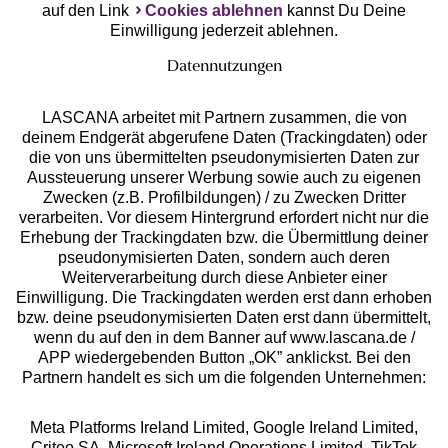
auf den Link
Cookies ablehnen
kannst Du Deine
Einwilligung jederzeit ablehnen.
Datennutzungen
LASCANA arbeitet mit Partnern zusammen, die von
deinem Endgerät abgerufene Daten (Trackingdaten) oder
die von uns übermittelten pseudonymisierten Daten zur
Services
Aussteuerung unserer Werbung sowie auch zu eigenen
Zwecken (z.B. Profilbildungen) / zu Zwecken Dritter
Beratung
verarbeiten. Vor diesem Hintergrund erfordert nicht nur die
Erhebung der Trackingdaten bzw. die Übermittlung deiner
pseudonymisierten Daten, sondern auch deren
Über uns
Weiterverarbeitung durch diese Anbieter einer
Einwilligung. Die Trackingdaten werden erst dann erhoben
bzw. deine pseudonymisierten Daten erst dann übermittelt,
Rechtliches
wenn du auf den in dem Banner auf www.lascana.de /
APP wiedergebenden Button „OK” anklickst. Bei den
Partnern handelt es sich um die folgenden Unternehmen:
Meta Platforms Ireland Limited, Google Ireland Limited,
Criteo SA, Microsoft Ireland Operations Limited, TikTok
Alle Preise inkl. MwSt., zzgl.
Versandkosten