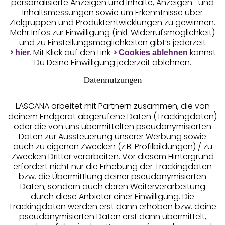
personalisierte Anzeigen und Inhalte, Anzeigen- und
Geprüfte Sicherheit
Inhaltsmessungen sowie um Erkenntnisse über
Zielgruppen und Produktentwicklungen zu gewinnen.
Mehr Infos zur Einwilligung (inkl. Widerrufsmöglichkeit)
und zu Einstellungsmöglichkeiten gibt’s jederzeit
. Mit Klick auf den Link
kannst
hier
Cookies ablehnen
Du Deine Einwilligung jederzeit ablehnen.
Unsere Apps
Datennutzungen
LASCANA arbeitet mit Partnern zusammen, die von
deinem Endgerät abgerufene Daten (Trackingdaten)
oder die von uns übermittelten pseudonymisierten
Daten zur Aussteuerung unserer Werbung sowie
auch zu eigenen Zwecken (z.B. Profilbildungen) / zu
Zwecken Dritter verarbeiten. Vor diesem Hintergrund
erfordert nicht nur die Erhebung der Trackingdaten
bzw. die Übermittlung deiner pseudonymisierten
Daten, sondern auch deren Weiterverarbeitung
Services
durch diese Anbieter einer Einwilligung. Die
Trackingdaten werden erst dann erhoben bzw. deine
Beratung
pseudonymisierten Daten erst dann übermittelt,