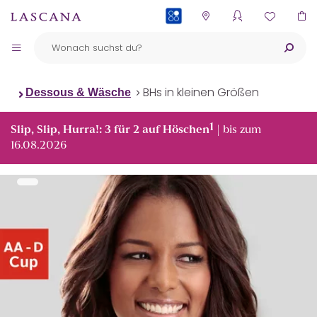
PAYBACK
BHs in kleinen Größen
Dessous & Wäsche
1
Slip, Slip, Hurra!: 3 für 2 auf Höschen
| bis zum
16.08.2026