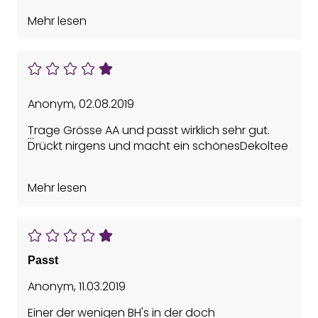
Vorteile: Bequem, Guter Halt, Schön, Schönes
Mehr lesen
Dekolleté, Weich
Anonym
,
02.08.2019
Trage Grösse AA und passt wirklich sehr gut.
Drückt nirgens und macht ein schönesDekoltee
Vorteile: Bequem, Gut waschbar, Guter Halt,
Mehr lesen
Schön
Passt
Anonym
,
11.03.2019
Einer der wenigen BH's in der doch