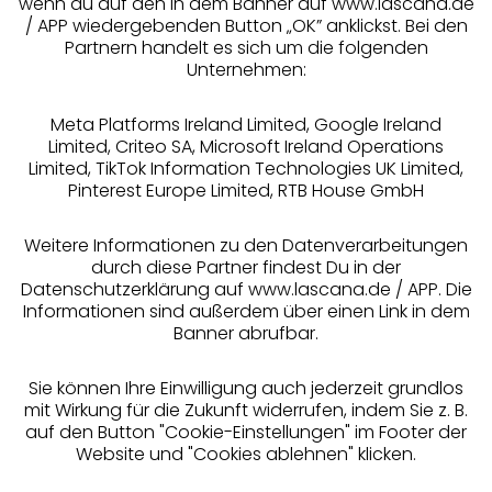
wenn du auf den in dem Banner auf www.lascana.de
/ APP wiedergebenden Button „OK” anklickst. Bei den
Über uns
Partnern handelt es sich um die folgenden
Unternehmen:
Rechtliches
Meta Platforms Ireland Limited, Google Ireland
Limited, Criteo SA, Microsoft Ireland Operations
Limited, TikTok Information Technologies UK Limited,
Pinterest Europe Limited, RTB House GmbH
Alle Preise inkl. MwSt., zzgl.
Versandkosten
Weitere Informationen zu den Datenverarbeitungen
** Bonität vorausgesetzt, berechtigt zur Bonitätsprüfung
durch diese Partner findest Du in der
Datenschutzerklärung auf www.lascana.de / APP. Die
Informationen sind außerdem über einen Link in dem
Banner abrufbar.
Sie können Ihre Einwilligung auch jederzeit grundlos
mit Wirkung für die Zukunft widerrufen, indem Sie z. B.
auf den Button "Cookie-Einstellungen" im Footer der
Website und "Cookies ablehnen" klicken.