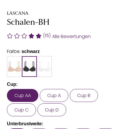
LASCANA
Schalen-BH
(15)
Alle Bewertungen
Farbe:
schwarz
Cup:
Cup AA
Cup A
Cup B
Cup C
Cup D
Unterbrustweite: