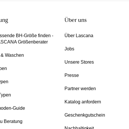
ung
Über uns
ssende BH-Größe finden -
Über Lascana
ASCANA Größenberater
Jobs
e & Waschen
Unsere Stores
pen
Presse
ypen
Partner werden
Typen
Katalog anfordern
oden-Guide
Geschenkgutschein
zu Beratung
Nachhaltigkeit