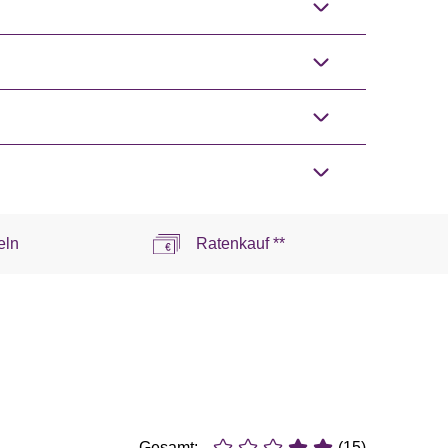
eln
Ratenkauf **
Gesamt:
(15)