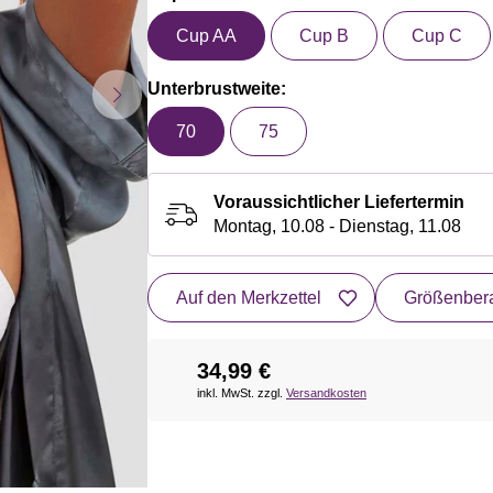
Cup AA
Cup B
Cup C
Unterbrustweite:
70
75
Voraussichtlicher Liefertermin
Montag, 10.08 - Dienstag, 11.08
Auf den Merkzettel
Größenbera
34,99 €
inkl. MwSt. zzgl.
Versandkosten