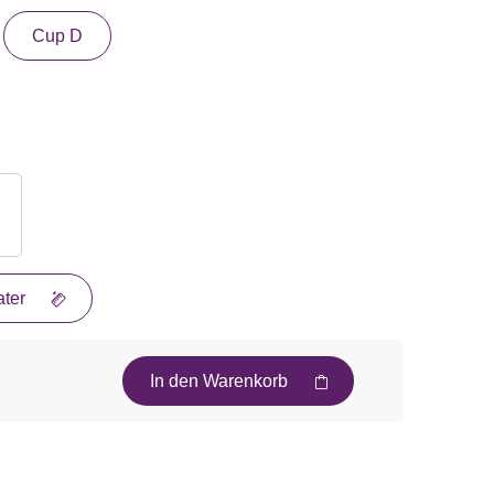
Cup D
ter
In den Warenkorb