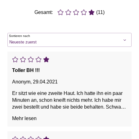
Gesamt:
(11)
Sortieren nach
Toller BH !!!
Anonym
,
29.04.2021
Er sitzt wie eine zweite Haut. Ich hatte ihn ein paar
Minuten an, schon kneift nichts mehr. Ich habe mir
zwei bestellt und habe sie beide behalten. Schwarz
und pink (mehr rot als pink) ! Das Material ist sehr
Mehr lesen
dünn, gut für den Sommer. Handwäsche. Sehr
zufrieden.