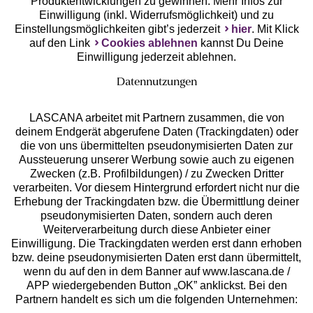
Produktentwicklungen zu gewinnen. Mehr Infos zur
Einwilligung (inkl. Widerrufsmöglichkeit) und zu
Einstellungsmöglichkeiten gibt’s jederzeit
hier
. Mit Klick
auf den Link
Cookies ablehnen
kannst Du Deine
Einwilligung jederzeit ablehnen.
Datennutzungen
LASCANA arbeitet mit Partnern zusammen, die von
deinem Endgerät abgerufene Daten (Trackingdaten) oder
die von uns übermittelten pseudonymisierten Daten zur
Services
Aussteuerung unserer Werbung sowie auch zu eigenen
Zwecken (z.B. Profilbildungen) / zu Zwecken Dritter
Beratung
verarbeiten. Vor diesem Hintergrund erfordert nicht nur die
Erhebung der Trackingdaten bzw. die Übermittlung deiner
pseudonymisierten Daten, sondern auch deren
Über uns
Weiterverarbeitung durch diese Anbieter einer
Einwilligung. Die Trackingdaten werden erst dann erhoben
bzw. deine pseudonymisierten Daten erst dann übermittelt,
Rechtliches
wenn du auf den in dem Banner auf www.lascana.de /
APP wiedergebenden Button „OK” anklickst. Bei den
Partnern handelt es sich um die folgenden Unternehmen: