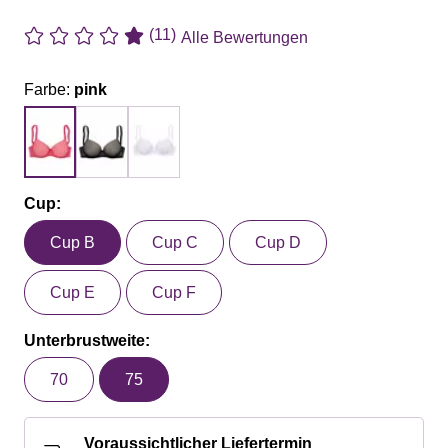
(11)
Alle Bewertungen
Farbe:
pink
Cup:
Cup B
Cup C
Cup D
Cup E
Cup F
Unterbrustweite:
70
75
Voraussichtlicher Liefertermin