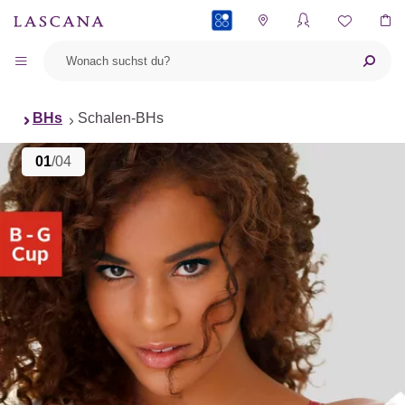
PAYBACK
BHs
Schalen-BHs
01
/04