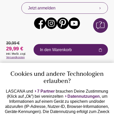
Jetzt anmelden
39,99 €
29,99 €
In den Warenkorb
inkl. MwSt. zzgl.
Auszeichnungen
Versandkosten
Cookies und andere Technologien
erlauben?
LASCANA und
7 Partner
brauchen Deine Zustimmung
(Klick auf „Ok”) bei vereinzelten
Datennutzungen
, um
Geprüfte Sicherheit
Informationen auf einem Gerät zu speichern und/oder
abzurufen (IP-Adresse, Nutzer-ID, Browser-Informationen,
Geräte-Kennungen). Die Datennutzung erfolgt zum Zweck