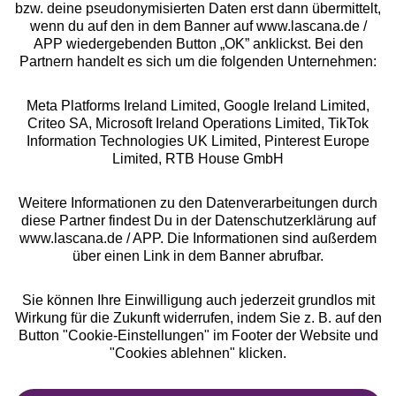
bzw. deine pseudonymisierten Daten erst dann übermittelt,
Rechtliches
wenn du auf den in dem Banner auf www.lascana.de /
APP wiedergebenden Button „OK” anklickst. Bei den
Partnern handelt es sich um die folgenden Unternehmen:
Meta Platforms Ireland Limited, Google Ireland Limited,
Criteo SA, Microsoft Ireland Operations Limited, TikTok
Alle Preise inkl. MwSt., zzgl.
Versandkosten
Information Technologies UK Limited, Pinterest Europe
** Bonität vorausgesetzt, berechtigt zur Bonitätsprüfung
Limited, RTB House GmbH
Weitere Informationen zu den Datenverarbeitungen durch
diese Partner findest Du in der Datenschutzerklärung auf
www.lascana.de / APP. Die Informationen sind außerdem
über einen Link in dem Banner abrufbar.
Sie können Ihre Einwilligung auch jederzeit grundlos mit
Wirkung für die Zukunft widerrufen, indem Sie z. B. auf den
Button "Cookie-Einstellungen" im Footer der Website und
"Cookies ablehnen" klicken.