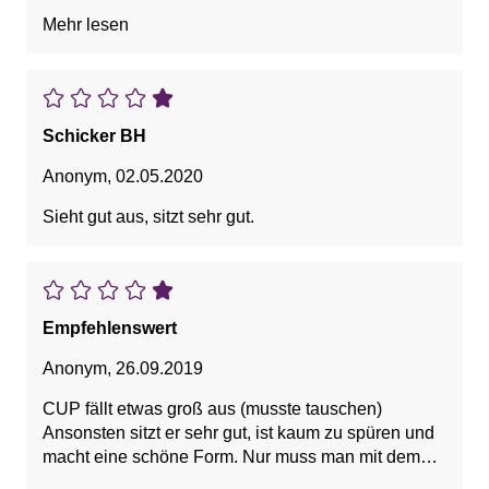
und pink (mehr rot als pink) ! Das Material ist sehr
Mehr lesen
dünn, gut für den Sommer. Handwäsche. Sehr
zufrieden.
Schicker BH
Anonym
,
02.05.2020
Sieht gut aus, sitzt sehr gut.
Empfehlenswert
Anonym
,
26.09.2019
CUP fällt etwas groß aus (musste tauschen)
Ansonsten sitzt er sehr gut, ist kaum zu spüren und
macht eine schöne Form. Nur muss man mit dem
netzartigen Oberstoff aufpassen, dass man nicht