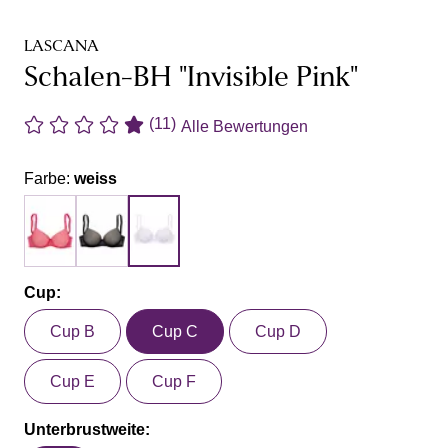
LASCANA
Schalen-BH "Invisible Pink"
(11)
Alle Bewertungen
Farbe:
weiss
Cup:
Cup B
Cup C
Cup D
Cup E
Cup F
Unterbrustweite: