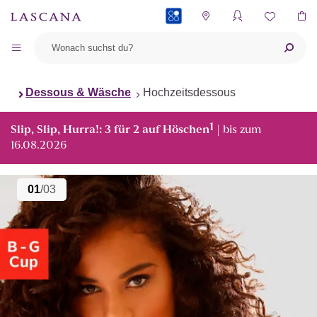
PAYBACK
Dessous & Wäsche
Hochzeitsdessous
1
Slip, Slip, Hurra!: 3 für 2 auf Höschen
| bis zum
16.08.2026
01
/03