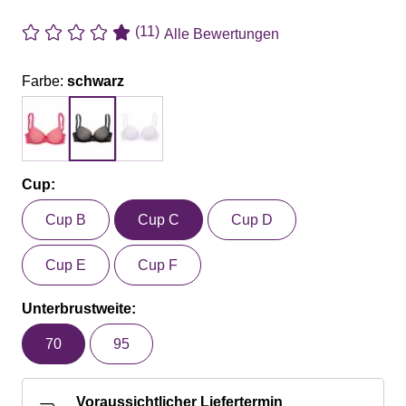
(11)
Alle Bewertungen
Farbe:
schwarz
Cup:
Cup B
Cup C
Cup D
Cup E
Cup F
Unterbrustweite:
70
95
Voraussichtlicher Liefertermin