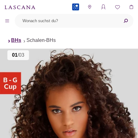
PAYBACK
BHs
Schalen-BHs
01
/03