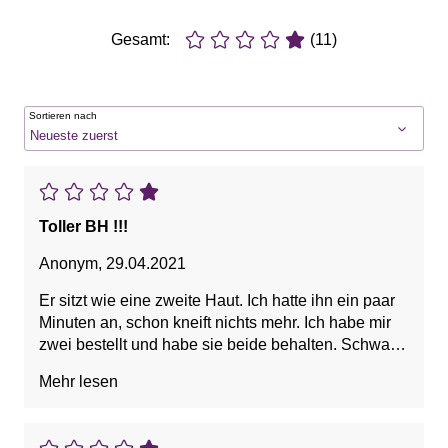
Gesamt:
(11)
Sortieren nach
Toller BH !!!
Anonym
,
29.04.2021
Er sitzt wie eine zweite Haut. Ich hatte ihn ein paar
Minuten an, schon kneift nichts mehr. Ich habe mir
zwei bestellt und habe sie beide behalten. Schwarz
und pink (mehr rot als pink) ! Das Material ist sehr
Mehr lesen
dünn, gut für den Sommer. Handwäsche. Sehr
zufrieden.