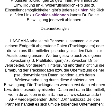
Produktentwicklungen zu gewinnen. Mehr Infos zur
Einwilligung (inkl. Widerrufsmöglichkeit) und zu
Einstellungsmöglichkeiten gibt’s jederzeit
hier
. Mit Klick
auf den Link
Cookies ablehnen
kannst Du Deine
Einwilligung jederzeit ablehnen.
Datennutzungen
LASCANA arbeitet mit Partnern zusammen, die von
deinem Endgerät abgerufene Daten (Trackingdaten) oder
die von uns übermittelten pseudonymisierten Daten zur
Services
Aussteuerung unserer Werbung sowie auch zu eigenen
Zwecken (z.B. Profilbildungen) / zu Zwecken Dritter
Beratung
verarbeiten. Vor diesem Hintergrund erfordert nicht nur die
Erhebung der Trackingdaten bzw. die Übermittlung deiner
pseudonymisierten Daten, sondern auch deren
Über uns
Weiterverarbeitung durch diese Anbieter einer
Einwilligung. Die Trackingdaten werden erst dann erhoben
bzw. deine pseudonymisierten Daten erst dann übermittelt,
Rechtliches
wenn du auf den in dem Banner auf www.lascana.de /
APP wiedergebenden Button „OK” anklickst. Bei den
Partnern handelt es sich um die folgenden Unternehmen: