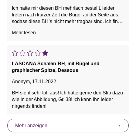
Ich hatte mir diesen BH mehrfach bestellt, leider
treten nach kurzer Zeit die Bügel an der Seite aus,
sodass diese BH’s nicht mehr tragbar sind. Ich finde
das sehr Schade, weil der BH toll aussieht, ein
Mehr lesen
schönes Dekolleté macht und einen Super Halt hat.
Vorteile: Hoher Tragekomfort , Keine
einschneidende Träger, Sieht toll aus, Sitzt Super
Nachteile: Für den Preis schlecht verarbeitet., Hoher
LASCANA Schalen-BH, mit Bügel und
Preis
graphischer Spitze, Dessous
Anonym
,
17.11.2022
BH sieht sehr toll aus! Ich hätte gerne den Slip dazu
wie in der Abbildung, Gr. 38! Ich kann ihn leider
nirgends finden!
Mehr anzeigen