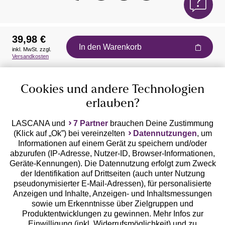
39,98 €
In den Warenkorb
inkl. MwSt. zzgl.
Auszeichnungen
Versandkosten
Cookies und andere Technologien
erlauben?
LASCANA und
7 Partner
brauchen Deine Zustimmung
(Klick auf „Ok”) bei vereinzelten
Datennutzungen
, um
Geprüfte Sicherheit
Informationen auf einem Gerät zu speichern und/oder
abzurufen (IP-Adresse, Nutzer-ID, Browser-Informationen,
Geräte-Kennungen). Die Datennutzung erfolgt zum Zweck
der Identifikation auf Drittseiten (auch unter Nutzung
pseudonymisierter E-Mail-Adressen), für personalisierte
Anzeigen und Inhalte, Anzeigen- und Inhaltsmessungen
Unsere Apps
sowie um Erkenntnisse über Zielgruppen und
Produktentwicklungen zu gewinnen. Mehr Infos zur
Einwilligung (inkl. Widerrufsmöglichkeit) und zu