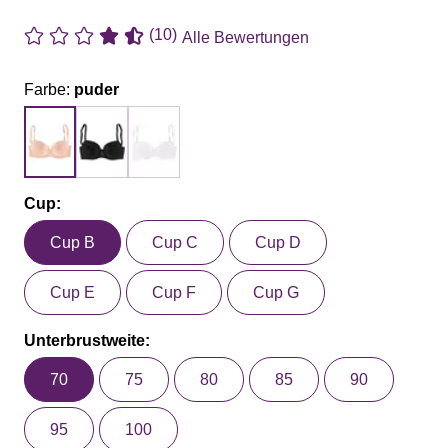
(10)
Alle Bewertungen
Farbe:
puder
Cup:
Cup B
Cup C
Cup D
Cup E
Cup F
Cup G
Unterbrustweite:
70
75
80
85
90
95
100