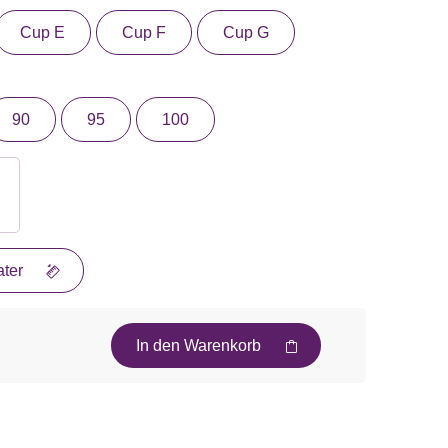
Cup E
Cup F
Cup G
90
95
100
ter
In den Warenkorb