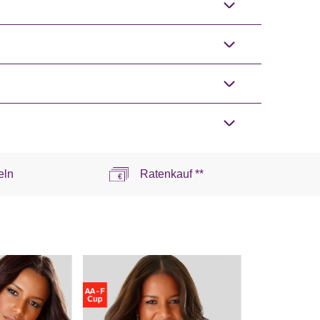
eln
Ratenkauf **