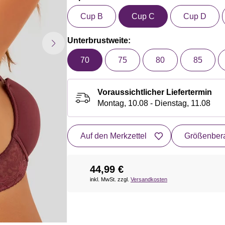
Cup B
Cup C
Cup D
Unterbrustweite:
70
75
80
85
Voraussichtlicher Liefertermin
Montag, 10.08 - Dienstag, 11.08
Auf den Merkzettel
Größenbera
44,99 €
inkl. MwSt. zzgl.
Versandkosten