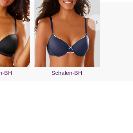
Sch
n-BH
Schalen-BH