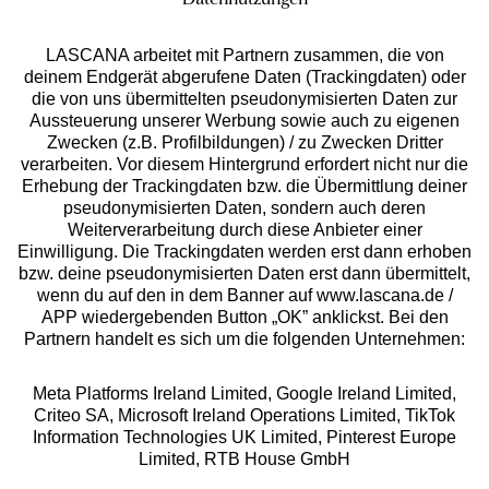
Datennutzungen
LASCANA arbeitet mit Partnern zusammen, die von
deinem Endgerät abgerufene Daten (Trackingdaten) oder
die von uns übermittelten pseudonymisierten Daten zur
Services
Aussteuerung unserer Werbung sowie auch zu eigenen
Zwecken (z.B. Profilbildungen) / zu Zwecken Dritter
Beratung
verarbeiten. Vor diesem Hintergrund erfordert nicht nur die
Erhebung der Trackingdaten bzw. die Übermittlung deiner
pseudonymisierten Daten, sondern auch deren
Über uns
Weiterverarbeitung durch diese Anbieter einer
Einwilligung. Die Trackingdaten werden erst dann erhoben
bzw. deine pseudonymisierten Daten erst dann übermittelt,
Rechtliches
wenn du auf den in dem Banner auf www.lascana.de /
APP wiedergebenden Button „OK” anklickst. Bei den
Partnern handelt es sich um die folgenden Unternehmen:
Meta Platforms Ireland Limited, Google Ireland Limited,
Criteo SA, Microsoft Ireland Operations Limited, TikTok
Alle Preise inkl. MwSt., zzgl.
Versandkosten
Information Technologies UK Limited, Pinterest Europe
** Bonität vorausgesetzt, berechtigt zur Bonitätsprüfung
Limited, RTB House GmbH