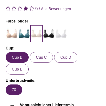
(9)
Alle Bewertungen
Farbe:
puder
Cup:
Cup B
Cup C
Cup D
Cup E
Unterbrustweite:
70
Voraussichtlicher Liefertermin