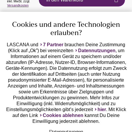
inkl. MwSt. zzgl.
Auszeichnungen
Versandkosten
Cookies und andere Technologien
erlauben?
LASCANA und
7 Partner
brauchen Deine Zustimmung
(Klick auf „Ok”) bei vereinzelten
Datennutzungen
, um
Geprüfte Sicherheit
Informationen auf einem Gerät zu speichern und/oder
abzurufen (IP-Adresse, Nutzer-ID, Browser-Informationen,
Geräte-Kennungen). Die Datennutzung erfolgt zum Zweck
der Identifikation auf Drittseiten (auch unter Nutzung
pseudonymisierter E-Mail-Adressen), für personalisierte
Anzeigen und Inhalte, Anzeigen- und Inhaltsmessungen
Unsere Apps
sowie um Erkenntnisse über Zielgruppen und
Produktentwicklungen zu gewinnen. Mehr Infos zur
Einwilligung (inkl. Widerrufsmöglichkeit) und zu
Einstellungsmöglichkeiten gibt’s jederzeit
hier
. Mit Klick
auf den Link
Cookies ablehnen
kannst Du Deine
Einwilligung jederzeit ablehnen.