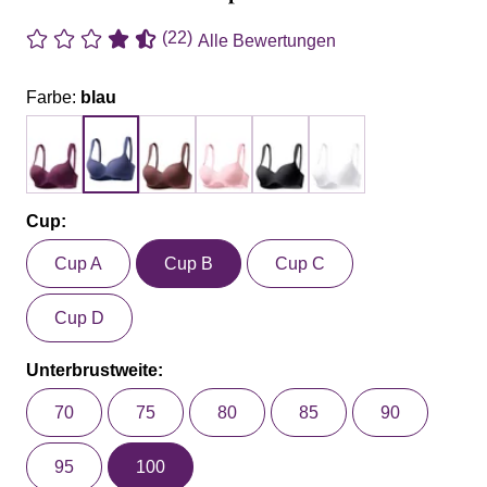
(22)
Alle Bewertungen
Farbe:
blau
Cup:
Cup A
Cup B
Cup C
Cup D
Unterbrustweite:
70
75
80
85
90
95
100