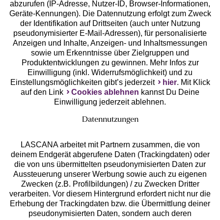
abzurufen (IP-Adresse, Nutzer-ID, Browser-Informationen,
Geräte-Kennungen). Die Datennutzung erfolgt zum Zweck
der Identifikation auf Drittseiten (auch unter Nutzung
pseudonymisierter E-Mail-Adressen), für personalisierte
Anzeigen und Inhalte, Anzeigen- und Inhaltsmessungen
Unsere Apps
sowie um Erkenntnisse über Zielgruppen und
Produktentwicklungen zu gewinnen. Mehr Infos zur
Einwilligung (inkl. Widerrufsmöglichkeit) und zu
Einstellungsmöglichkeiten gibt’s jederzeit
hier
. Mit Klick
auf den Link
Cookies ablehnen
kannst Du Deine
Einwilligung jederzeit ablehnen.
Datennutzungen
LASCANA arbeitet mit Partnern zusammen, die von
deinem Endgerät abgerufene Daten (Trackingdaten) oder
die von uns übermittelten pseudonymisierten Daten zur
Services
Aussteuerung unserer Werbung sowie auch zu eigenen
Zwecken (z.B. Profilbildungen) / zu Zwecken Dritter
Beratung
verarbeiten. Vor diesem Hintergrund erfordert nicht nur die
Erhebung der Trackingdaten bzw. die Übermittlung deiner
pseudonymisierten Daten, sondern auch deren
Über uns