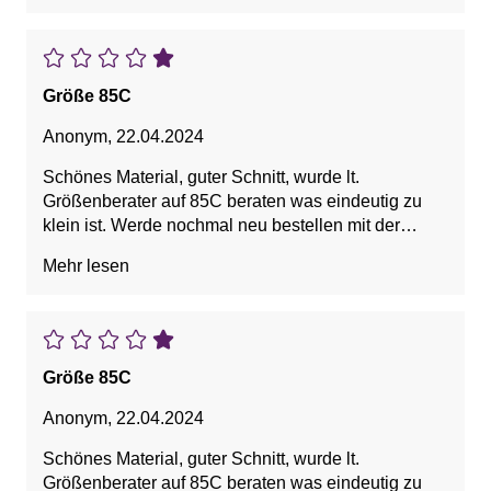
- er hat etwas breitere, gepolsterte Träger (was auch
der Orthopäde empfahl bzgl. Rückenbeschwerden)
- alles hält und
- sitzt super (die BH-Schalen sind leicht wattiert).
Größe 85C
Ich trage fast nur noch das Modell (habe ihn mir in
Anonym
,
22.04.2024
mehreren Farben besorgt).
Schönes Material, guter Schnitt, wurde lt.
Größenberater auf 85C beraten was eindeutig zu
klein ist. Werde nochmal neu bestellen mit der
Größe die ich sonst auch immer kaufe.
Mehr lesen
Größe 85C
Anonym
,
22.04.2024
Schönes Material, guter Schnitt, wurde lt.
Größenberater auf 85C beraten was eindeutig zu