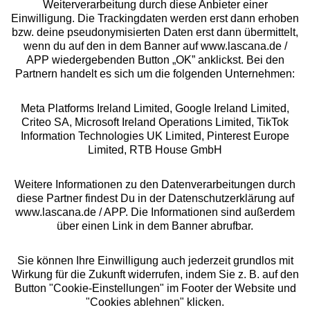
Weiterverarbeitung durch diese Anbieter einer
Einwilligung. Die Trackingdaten werden erst dann erhoben
bzw. deine pseudonymisierten Daten erst dann übermittelt,
Rechtliches
wenn du auf den in dem Banner auf www.lascana.de /
APP wiedergebenden Button „OK” anklickst. Bei den
Partnern handelt es sich um die folgenden Unternehmen:
Meta Platforms Ireland Limited, Google Ireland Limited,
Criteo SA, Microsoft Ireland Operations Limited, TikTok
Alle Preise inkl. MwSt., zzgl.
Versandkosten
Information Technologies UK Limited, Pinterest Europe
** Bonität vorausgesetzt, berechtigt zur Bonitätsprüfung
Limited, RTB House GmbH
Weitere Informationen zu den Datenverarbeitungen durch
diese Partner findest Du in der Datenschutzerklärung auf
www.lascana.de / APP. Die Informationen sind außerdem
über einen Link in dem Banner abrufbar.
Sie können Ihre Einwilligung auch jederzeit grundlos mit
Wirkung für die Zukunft widerrufen, indem Sie z. B. auf den
Button "Cookie-Einstellungen" im Footer der Website und
"Cookies ablehnen" klicken.