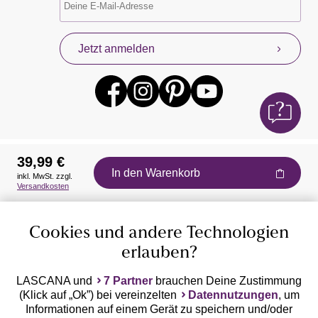
Jetzt anmelden
39,99 €
In den Warenkorb
inkl. MwSt. zzgl.
Auszeichnungen
Versandkosten
Cookies und andere Technologien
erlauben?
LASCANA und
7 Partner
brauchen Deine Zustimmung
(Klick auf „Ok”) bei vereinzelten
Datennutzungen
, um
Geprüfte Sicherheit
Informationen auf einem Gerät zu speichern und/oder