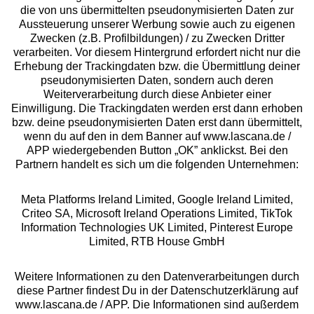
die von uns übermittelten pseudonymisierten Daten zur
Services
Aussteuerung unserer Werbung sowie auch zu eigenen
Zwecken (z.B. Profilbildungen) / zu Zwecken Dritter
Beratung
verarbeiten. Vor diesem Hintergrund erfordert nicht nur die
Erhebung der Trackingdaten bzw. die Übermittlung deiner
pseudonymisierten Daten, sondern auch deren
Über uns
Weiterverarbeitung durch diese Anbieter einer
Einwilligung. Die Trackingdaten werden erst dann erhoben
bzw. deine pseudonymisierten Daten erst dann übermittelt,
Rechtliches
wenn du auf den in dem Banner auf www.lascana.de /
APP wiedergebenden Button „OK” anklickst. Bei den
Partnern handelt es sich um die folgenden Unternehmen:
Meta Platforms Ireland Limited, Google Ireland Limited,
Criteo SA, Microsoft Ireland Operations Limited, TikTok
Alle Preise inkl. MwSt., zzgl.
Versandkosten
Information Technologies UK Limited, Pinterest Europe
** Bonität vorausgesetzt, berechtigt zur Bonitätsprüfung
Limited, RTB House GmbH
Weitere Informationen zu den Datenverarbeitungen durch
diese Partner findest Du in der Datenschutzerklärung auf
www.lascana.de / APP. Die Informationen sind außerdem