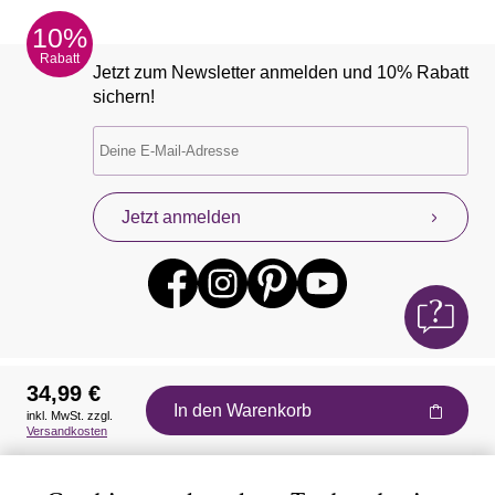
10%
Rabatt
Jetzt zum Newsletter anmelden und 10% Rabatt
sichern!
Jetzt anmelden
34,99 €
In den Warenkorb
inkl. MwSt. zzgl.
Auszeichnungen
Versandkosten