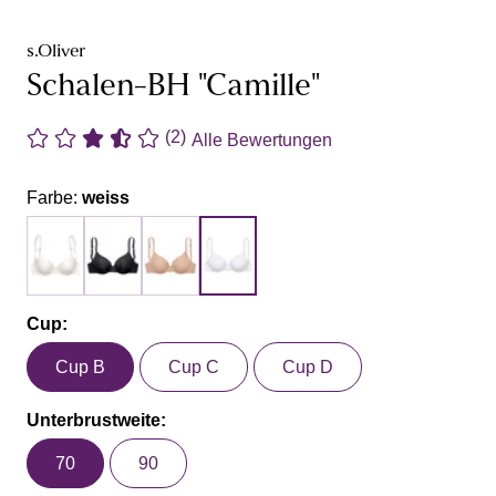
s.Oliver
Schalen-BH "Camille"
(2)
Alle Bewertungen
Farbe:
weiss
Cup:
Cup B
Cup C
Cup D
Unterbrustweite:
70
90