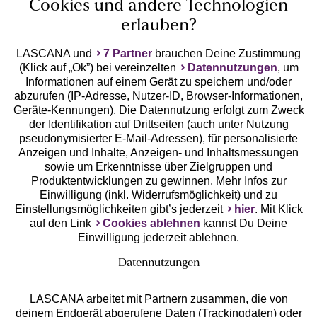
Cookies und andere Technologien
erlauben?
LASCANA und
7 Partner
brauchen Deine Zustimmung
(Klick auf „Ok”) bei vereinzelten
Datennutzungen
, um
Geprüfte Sicherheit
Informationen auf einem Gerät zu speichern und/oder
abzurufen (IP-Adresse, Nutzer-ID, Browser-Informationen,
Geräte-Kennungen). Die Datennutzung erfolgt zum Zweck
der Identifikation auf Drittseiten (auch unter Nutzung
pseudonymisierter E-Mail-Adressen), für personalisierte
Anzeigen und Inhalte, Anzeigen- und Inhaltsmessungen
Unsere Apps
sowie um Erkenntnisse über Zielgruppen und
Produktentwicklungen zu gewinnen. Mehr Infos zur
Einwilligung (inkl. Widerrufsmöglichkeit) und zu
Einstellungsmöglichkeiten gibt’s jederzeit
hier
. Mit Klick
auf den Link
Cookies ablehnen
kannst Du Deine
Einwilligung jederzeit ablehnen.
Datennutzungen
LASCANA arbeitet mit Partnern zusammen, die von
deinem Endgerät abgerufene Daten (Trackingdaten) oder