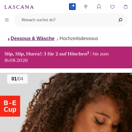
PAYBACK
Dessous & Wäsche
Hochzeitsdessous
1
Slip, Slip, Hurra!: 3 für 2 auf Höschen
| bis zum
16.08.2026
01
/04