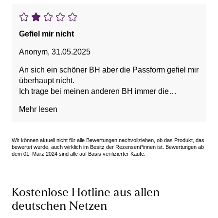
Gefiel mir nicht
Anonym
,
31.05.2025
An sich ein schöner BH aber die Passform gefiel mir
überhaupt nicht.
Ich trage bei meinen anderen BH immer die
bestellte Größe aber bei diesem Modell standen die
Mehr lesen
BH Schalen total ab.
Sah unmöglich aus .
Wir können aktuell nicht für alle Bewertungen nachvollziehen, ob das Produkt, das
bewertet wurde, auch wirklich im Besitz der Rezensent*innen ist. Bewertungen ab
dem 01. März 2024 sind alle auf Basis verifizierter Käufe.
Kostenlose Hotline aus allen
deutschen Netzen